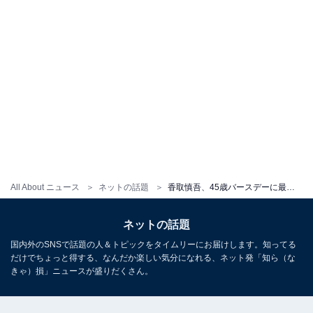
All About ニュース
ネットの話題
香取慎吾、45歳バースデーに最新ショットを公開！ 「おめでとうをありがとう！」「#アイシテマース」
ネットの話題
国内外のSNSで話題の人＆トピックをタイムリーにお届けします。知ってる
だけでちょっと得する、なんだか楽しい気分になれる、ネット発「知ら（な
きゃ）損」ニュースが盛りだくさん。