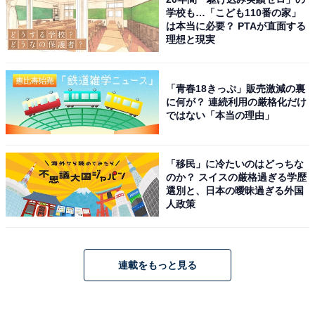
学校も…「こども110番の家」
は本当に必要？ PTAが直面する
理想と現実
「青春18きっぷ」販売激減の裏
に何が？ 連続利用の厳格化だけ
ではない「本当の理由」
「移民」に冷たいのはどっちな
のか？ スイスの厳格過ぎる学歴
選別と、日本の曖昧過ぎる外国
人政策
連載をもっと見る