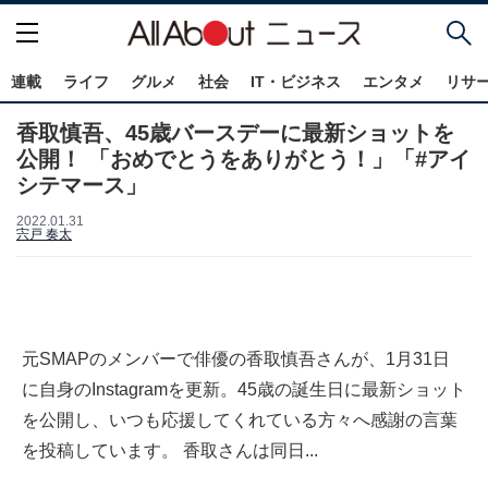
連載
ライフ
グルメ
社会
IT・ビジネス
エンタメ
リサ
香取慎吾、45歳バースデーに最新ショットを
公開！ 「おめでとうをありがとう！」「#アイ
シテマース」
2022.01.31
宍戸 奏太
元SMAPのメンバーで俳優の香取慎吾さんが、1月31日
に自身のInstagramを更新。45歳の誕生日に最新ショット
を公開し、いつも応援してくれている方々へ感謝の言葉
を投稿しています。 香取さんは同日...