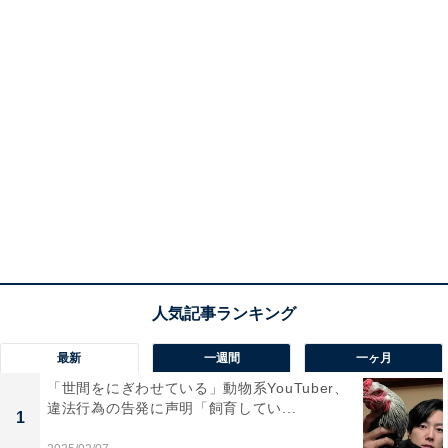
最新
一週間
一ヶ月
「世間をにぎわせている」動物系YouTuber、
違法行為の告発に声明「飼育してい...
1