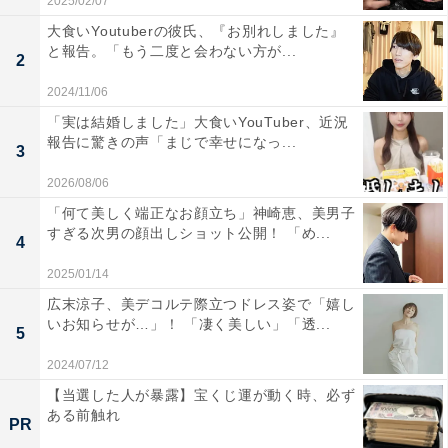
2025/02/07
大食いYoutuberの彼氏、『お別れしました』
と報告。「もう二度と会わない方が...
2
2024/11/06
「実は結婚しました」大食いYouTuber、近況
報告に驚きの声「まじで幸せになっ...
3
2026/08/06
「何て美しく端正なお顔立ち」神崎恵、美男子
すぎる次男の顔出しショット公開！ 「め...
4
2025/01/14
広末涼子、美デコルテ際立つドレス姿で「嬉し
いお知らせが…」！ 「凄く美しい」「透...
5
2024/07/12
【当選した人が暴露】宝くじ運が動く時、必ず
ある前触れ
PR