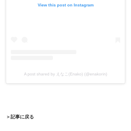
View this post on Instagram
A post shared by えなこ(Enako) (@enakorin)
＞記事に戻る