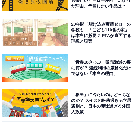
も優しいヒーロー映画」になっ
た理由。予習したい作品は？
20年間「駆け込み実績ゼロ」の
学校も…「こども110番の家」
は本当に必要？ PTAが直面する
理想と現実
「青春18きっぷ」販売激減の裏
に何が？ 連続利用の厳格化だけ
ではない「本当の理由」
「移民」に冷たいのはどっちな
のか？ スイスの厳格過ぎる学歴
選別と、日本の曖昧過ぎる外国
人政策