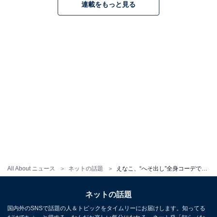
連載をもっと見る
All About ニュース
ネットの話題
えなこ、“へそ出し”全身コーデでコスプレとは違う魅力を披露！ 「何着ても似合うから、不思議」
ネットの話題
国内外のSNSで話題の人＆トピックをタイムリーにお届けします。知ってる