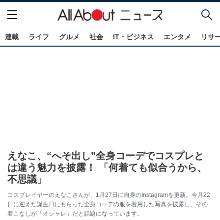
連載
ライフ
グルメ
社会
IT・ビジネス
エンタメ
リサ
えなこ、“へそ出し”全身コーデでコスプレと
は違う魅力を披露！ 「何着ても似合うから、
不思議」
コスプレイヤーのえなこさんが、1月27日に自身のInstagramを更新。今月22
日に迎えた誕生日にもらった全身コーデの服を着用した写真を披露し、その
着こなしが「オシャレ」だと話題になっています。