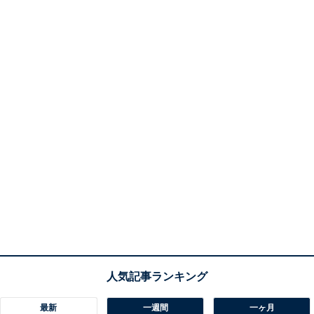
最新
一週間
一ヶ月