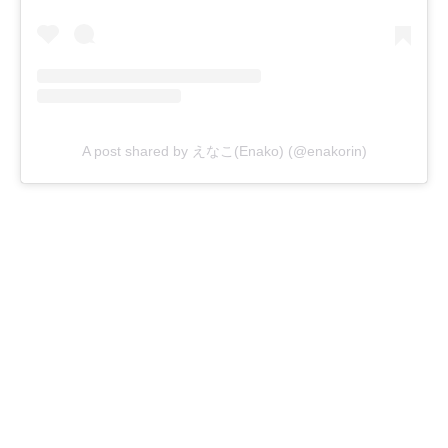
A post shared by えなこ(Enako) (@enakorin)