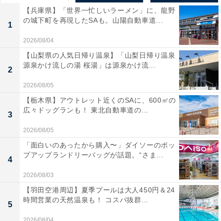
【兵庫県】「世界一忙しいラーメン」に、龍野
の城下町を再現したSAも。山陽自動車道...
1
2026/08/04
【山梨県の人気日帰り温泉】「山梨日帰り温泉
源泉かけ流しの湯 桜湯」は源泉かけ流...
2
2026/08/05
【栃木県】アウトレット近くのSAに、600㎡の
広々ドッグランも！ 東北自動車道の...
3
2026/08/05
「面白いのあったから購入〜」ダイソーのポッ
プアップランドリーバッグが話題。“さま...
4
2026/08/03
【羽田空港周辺】夏季プールは大人450円＆24
時間営業の天然温泉も！ コスパ抜群...
5
2026/08/04