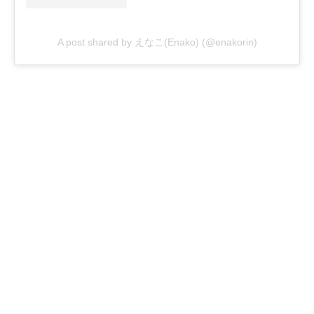
A post shared by えなこ(Enako) (@enakorin)