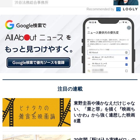
渋谷法務総合事務所
Recommended by
注目の連載
東野圭吾や湊かなえだけじゃな
い、「業と罪」を描く『映画ち
いかわ』から強く連想した映画
8選
20年間「駆け込み実績ゼロ」の