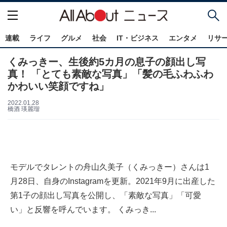
連載
ライフ
グルメ
社会
IT・ビジネス
エンタメ
リサ
くみっきー、生後約5カ月の息子の顔出し写
真！ 「とても素敵な写真」「髪の毛ふわふわ
かわいい笑顔ですね」
2022.01.28
橋酒 瑛麗瑠
モデルでタレントの舟山久美子（くみっきー）さんは1
月28日、自身のInstagramを更新。2021年9月に出産した
第1子の顔出し写真を公開し、「素敵な写真」「可愛
い」と反響を呼んでいます。 くみっき...