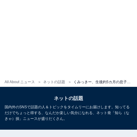
All About ニュース
ネットの話題
くみっきー、生後約5カ月の息子の顔出し写真！ 「とても素敵な写真」「髪の毛ふわふわかわいい笑顔ですね」
ネットの話題
国内外のSNSで話題の人＆トピックをタイムリーにお届けします。知ってる
だけでちょっと得する、なんだか楽しい気分になれる、ネット発「知ら（な
きゃ）損」ニュースが盛りだくさん。