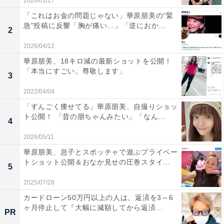
2026/01/27
「これはお金の問題じゃない」華原朋美の“緊
急”投稿に反響「胸が痛い…」「逆におか...
2
2026/04/12
華原朋美、18キロ減の最新ショットを公開！
「本当にすごい。尊敬します」
3
2022/04/04
「すんごく痩せてる」華原朋美、自撮りショッ
ト公開！ 「昔の朋ちゃんみたい」「なん...
4
2026/05/11
華原朋美、息子とスポッチャで遊ぶプライベー
トショット公開＆おなか見せの圧巻スタイ...
5
2025/07/28
カードローン50万円以上の人は、返済を3～6
ヶ月停止して『大幅に減額してから返済...
PR