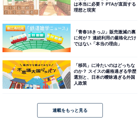
は本当に必要？ PTAが直面する
理想と現実
「青春18きっぷ」販売激減の裏
に何が？ 連続利用の厳格化だけ
ではない「本当の理由」
「移民」に冷たいのはどっちな
のか？ スイスの厳格過ぎる学歴
選別と、日本の曖昧過ぎる外国
人政策
連載をもっと見る