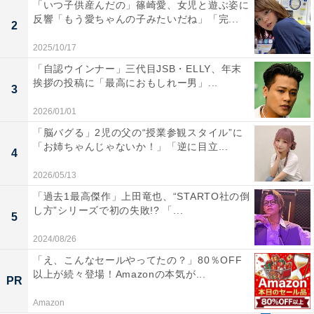
「いつ子供産んだの」篠崎愛、女児と遊ぶ姿に
反響「もう愛ちゃんの子みたいだね」「完...
2
2025/10/17
「自認ウインナー」三代目JSB・ELLY、年末
挨拶の投稿に「最高におもしれー男」...
3
2026/01/01
「脳バグる」2児の父の“授業参観スタイル”に
「お姉ちゃんじゃないか！」「逆に目立...
4
2026/05/13
「過去1最高傑作」上田竜也、“STARTO社の倒
し方”シリーズで初の失敗!? 「...
5
2024/08/26
「え、こんなセールやってたの？」80％OFF
以上が続々登場！Amazonの本気が...
PR
Amazon