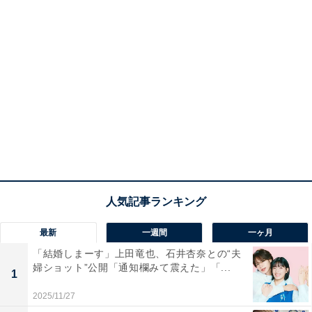
最新
一週間
一ヶ月
「結婚しまーす」上田竜也、石井杏奈との“夫
婦ショット”公開「通知欄みて震えた」「...
1
2025/11/27