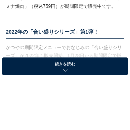
ミナ焼肉」（税込759円）が期間限定で販売中です。
2022年の「合い盛りシリーズ」第1弾！
かつやの期間限定メニューでおなじみの「合い盛りシリ
ーズ」が2022年も販売開始。1月28日から期間限定で販
売中の「ロースカツと豚スタミナ焼肉丼」は、60gのロ
続きを読む
ースカツと、味噌にんにくダレで仕上げた豚焼肉を合い
盛りしています。
味変にもぴったりのマヨネーズに、厚みのあるタマネギ
や千切りキャベツの食感も相まって、絶妙な一品に。同
商品は丼のほか、定食や単品でも販売しています。