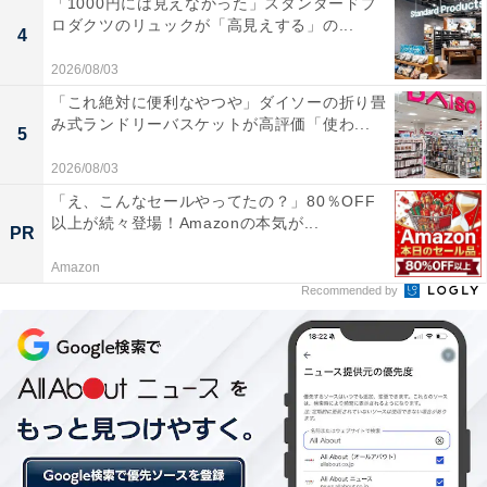
「1000円には見えなかった」スタンダードプ
ロダクツのリュックが「高見えする」の...
4
2026/08/03
「これ絶対に便利なやつや」ダイソーの折り畳
み式ランドリーバスケットが高評価「使わ...
5
2026/08/03
「え、こんなセールやってたの？」80％OFF
以上が続々登場！Amazonの本気が...
PR
ロースカツと豚スタミナ焼肉定食
Amazon
Recommended by
・ロースカツと豚スタミナ焼肉単品 649円（税込）