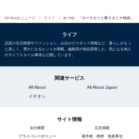
ロースカツと豚スタミナ焼肉丼弁当
All About ニュース
ライフ
かつや、「ロースカツと豚スタミナ焼肉」を期間限定で販売中！
ライフ
・ロースカツと豚スタミナ焼肉弁当 853円（税込）
話題の生活雑貨やファッション、お出かけスポット情報など、暮らしがもっ
と楽しく、豊かになるヒントが満載。編集部が独自調査した、気になる他人
のライフスタイル事情も公開しています。
関連サービス
All About
All About Japan
イチオシ
サイト情報
会社概要
広告掲載
プライバシーポリシー
著作権・商標・免責事項