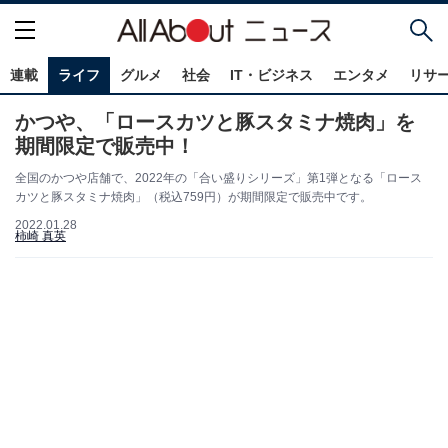
連載
ライフ
グルメ
社会
IT・ビジネス
エンタメ
リサ
かつや、「ロースカツと豚スタミナ焼肉」を
期間限定で販売中！
全国のかつや店舗で、2022年の「合い盛りシリーズ」第1弾となる「ロース
カツと豚スタミナ焼肉」（税込759円）が期間限定で販売中です。
2022.01.28
柿崎 真英