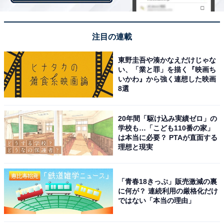
注目の連載
東野圭吾や湊かなえだけじゃな
い、「業と罪」を描く『映画ち
いかわ』から強く連想した映画
8選
20年間「駆け込み実績ゼロ」の
学校も…「こども110番の家」
は本当に必要？ PTAが直面する
理想と現実
ロースカツと豚スタミナ焼肉単品
「青春18きっぷ」販売激減の裏
に何が？ 連続利用の厳格化だけ
ではない「本当の理由」
〈テイクアウトメニュー〉