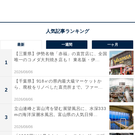
ロースカツと豚スタミナ焼肉丼
最新
一週間
一ヶ月
【三重県】伊勢名物「赤福」の直営店に、全国
唯一のコメダ大判焼き店も！ 東名阪・伊...
・ロースカツと豚スタミナ焼肉定食 869円（税込）
1
2026/08/06
【千葉県】918㎡の県内最大級マーケットか
ら、廃校をリノベした直売所まで。ファー...
2
2026/08/06
立山連峰と富山湾を望む展望風呂に、水深333
mの海洋深層水風呂。富山県の人気日帰...
3
2026/08/06