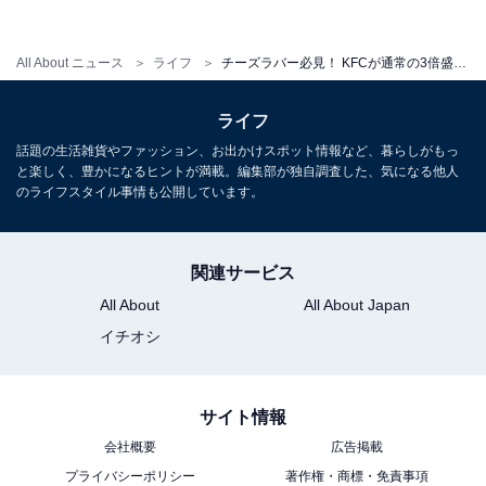
All About ニュース
ライフ
チーズラバー必見！ KFCが通常の3倍盛「チーズにおぼれるフィレサンド」を数量限定販売
ライフ
話題の生活雑貨やファッション、お出かけスポット情報など、暮らしがもっ
と楽しく、豊かになるヒントが満載。編集部が独自調査した、気になる他人
のライフスタイル事情も公開しています。
関連サービス
All About
All About Japan
イチオシ
サイト情報
会社概要
広告掲載
プライバシーポリシー
著作権・商標・免責事項