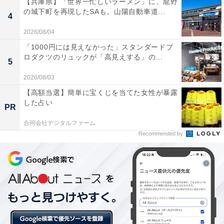
【兵庫県】「世界一忙しいラーメン」に、龍野
の城下町を再現したSAも。山陽自動車道...
ミスド、「ハートのドーナツ」を限定発売！ ベルギーの
4
老舗チョコブランド「ヴィタメール」とコラボ
2026/08/04
・
「1000円には見えなかった」スタンダードプ
スタバのバレンタイン新作フラぺを飲み比べ！ 「生ホワ
ロダクツのリュックが「高見えする」の...
5
イトチョコ」のフラぺは優しい甘さがたまらない
2026/08/03
・
【高額当選】簡単に宝くじを当てた女性が暴露
カルディが「ドリップコーヒー＆マグカップセット」を
した占い
PR
発売！ ピスタチオグリーンがとってもキュート！
合同会社デジタルファーム
・
Recommended by
ビックリマンが『呪術廻戦』とコラボ！ 西日本／東日本
で異なるパッケージを先行発売
【関連リンク】
・
プレスリリース