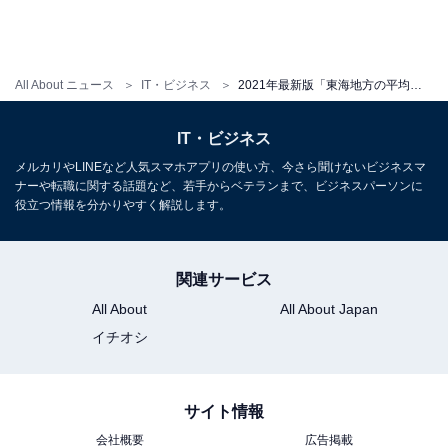
All About ニュース
IT・ビジネス
2021年最新版「東海地方の平均年収」ランキング！ 2位 三重県（390万円）、1位は？
IT・ビジネス
メルカリやLINEなど人気スマホアプリの使い方、今さら聞けないビジネスマ
ナーや転職に関する話題など、若手からベテランまで、ビジネスパーソンに
役立つ情報を分かりやすく解説します。
関連サービス
All About
All About Japan
イチオシ
サイト情報
会社概要
広告掲載