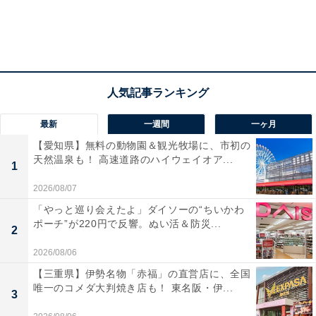
最新
一週間
一ヶ月
【愛知県】無料の動物園＆観光牧場に、市初の
天然温泉も！ 高速道路のハイウェイオア...
1
2026/08/07
「やっと巡り会えたよ」ダイソーの“ちいかわ
ポーチ”が220円で反響。ぬい活＆防災...
2
2026/08/06
【三重県】伊勢名物「赤福」の直営店に、全国
唯一のコメダ大判焼き店も！ 東名阪・伊...
3