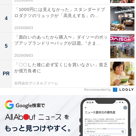
2026/08/06
「1000円には見えなかった」スタンダードプ
ロダクツのリュックが「高見えする」の...
4
2026/08/03
「面白いのあったから購入〜」ダイソーのポッ
プアップランドリーバッグが話題。“さま...
5
2026/08/03
「〇〇した後に必ず宝くじを買いなさい」貧乏
が億万長者に
PR
合同会社デジタルファーム
Recommended by