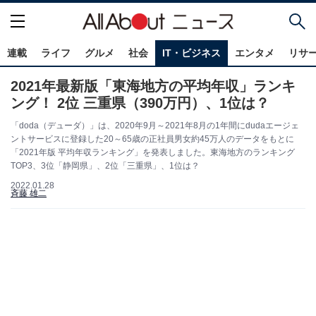
連載
ライフ
グルメ
社会
IT・ビジネス
エンタメ
リサ
2021年最新版「東海地方の平均年収」ランキ
ング！ 2位 三重県（390万円）、1位は？
「doda（デューダ）」は、2020年9月～2021年8月の1年間にdudaエージェ
ントサービスに登録した20～65歳の正社員男女約45万人のデータをもとに
「2021年版 平均年収ランキング」を発表しました。東海地方のランキング
TOP3、3位「静岡県」、2位「三重県」、1位は？
2022.01.28
斉藤 雄二