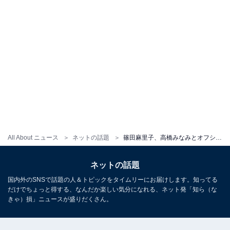
All About ニュース
ネットの話題
篠田麻里子、高橋みなみとオフショット！ 「可愛いお二人ですね」「たかみなちゃんの目つき悪っw」
ネットの話題
国内外のSNSで話題の人＆トピックをタイムリーにお届けします。知ってる
だけでちょっと得する、なんだか楽しい気分になれる、ネット発「知ら（な
きゃ）損」ニュースが盛りだくさん。