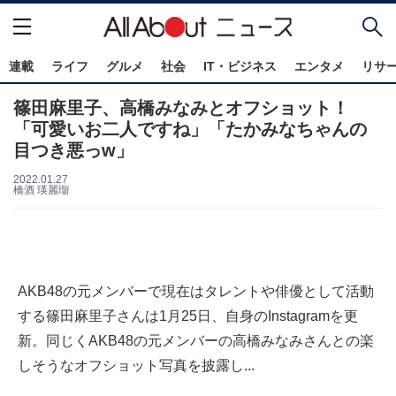
連載
ライフ
グルメ
社会
IT・ビジネス
エンタメ
リサ
篠田麻里子、高橋みなみとオフショット！
「可愛いお二人ですね」「たかみなちゃんの
目つき悪っw」
2022.01.27
橋酒 瑛麗瑠
AKB48の元メンバーで現在はタレントや俳優として活動
する篠田麻里子さんは1月25日、自身のInstagramを更
新。同じくAKB48の元メンバーの高橋みなみさんとの楽
しそうなオフショット写真を披露し...