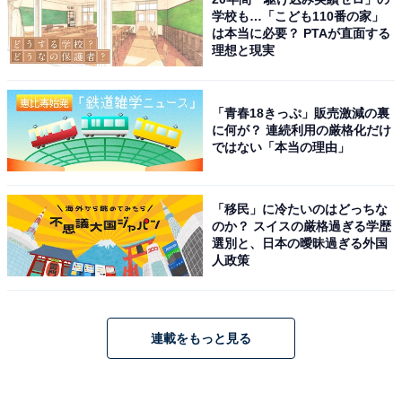
学校も…「こども110番の家」
は本当に必要？ PTAが直面する
理想と現実
「青春18きっぷ」販売激減の裏
に何が？ 連続利用の厳格化だけ
ではない「本当の理由」
「移民」に冷たいのはどっちな
のか？ スイスの厳格過ぎる学歴
選別と、日本の曖昧過ぎる外国
人政策
連載をもっと見る