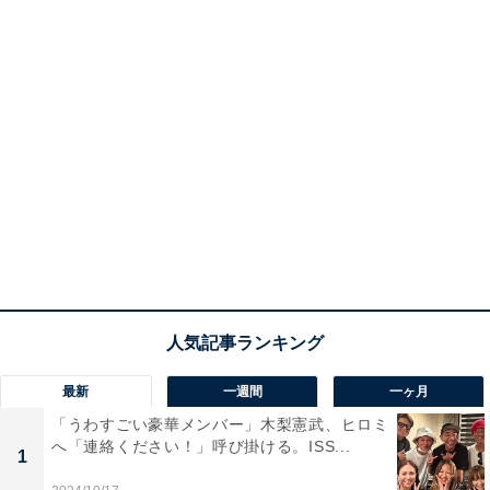
最新
一週間
一ヶ月
「うわすごい豪華メンバー」木梨憲武、ヒロミ
へ「連絡ください！」呼び掛ける。ISS...
1