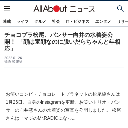
連載
ライフ
グルメ
社会
IT・ビジネス
エンタメ
リサ
チョコプラ松尾、パンサー向井の水着姿公
開！ 「顔は童顔なのに脱いだらちゃんと年相
応」
2022.01.26
橋酒 瑛麗瑠
お笑いコンビ・チョコレートプラネットの松尾駿さんは
1月26日、自身のInstagramを更新。お笑いトリオ・パン
サーの向井慧さんの水着姿の写真を公開しました。 松尾
さんは「マジのMr.RADIOになっ...