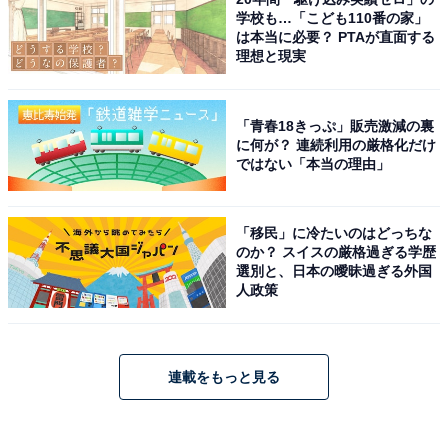
学校も…「こども110番の家」
は本当に必要？ PTAが直面する
理想と現実
「青春18きっぷ」販売激減の裏
に何が？ 連続利用の厳格化だけ
ではない「本当の理由」
「移民」に冷たいのはどっちな
のか？ スイスの厳格過ぎる学歴
選別と、日本の曖昧過ぎる外国
人政策
連載をもっと見る