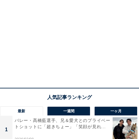
最新
一週間
一ヶ月
バレー・髙橋藍選手、兄＆愛犬とのプライベー
トショットに「超きちょー」「笑顔が見れ...
1