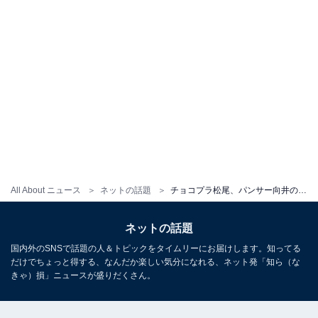
All About ニュース
ネットの話題
チョコプラ松尾、パンサー向井の水着姿公開！ 「顔は童顔なのに脱いだらちゃんと年相応」
ネットの話題
国内外のSNSで話題の人＆トピックをタイムリーにお届けします。知ってる
だけでちょっと得する、なんだか楽しい気分になれる、ネット発「知ら（な
きゃ）損」ニュースが盛りだくさん。