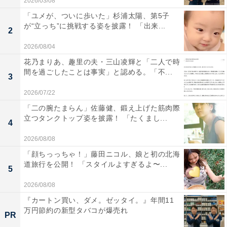
2026/03/08
「ユメが、ついに歩いた」杉浦太陽、第5子
が“立っち”に挑戦する姿を披露！ 「出来...
2
2026/08/04
花乃まりあ、趣里の夫・三山凌輝と「二人で時
間を過ごしたことは事実」と認める。「不...
3
2026/07/22
「二の腕たまらん」佐藤健、鍛え上げた筋肉際
立つタンクトップ姿を披露！ 「たくまし...
4
2026/08/08
「顔ちっっちゃ！」藤田ニコル、娘と初の北海
道旅行を公開！ 「スタイルよすぎるよ〜...
5
2026/08/08
『カートン買い、ダメ。ゼッタイ。』年間11
万円節約の新型タバコが爆売れ
PR