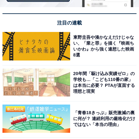
注目の連載
「ヘーゼルナッツチョコバー」
東野圭吾や湊かなえだけじゃな
い、「業と罪」を描く『映画ち
パッケージの隙間から上に向けて、箱を空けていきま
いかわ』から強く連想した映画
す。※ミシン目があまり深くないのか、途中で切れてし
8選
まうこともあります
20年間「駆け込み実績ゼロ」の
学校も…「こども110番の家」
は本当に必要？ PTAが直面する
理想と現実
「青春18きっぷ」販売激減の裏
に何が？ 連続利用の厳格化だけ
ではない「本当の理由」