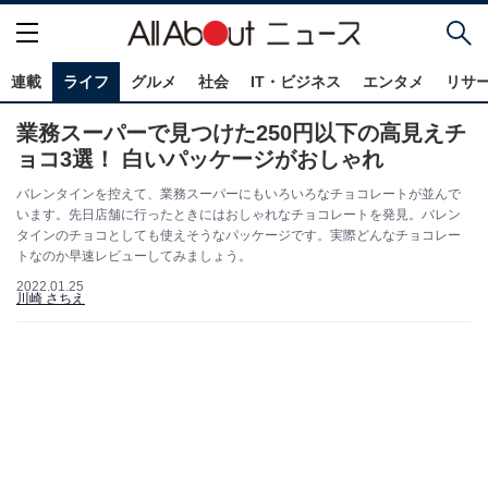
連載
ライフ
グルメ
社会
IT・ビジネス
エンタメ
リサ
業務スーパーで見つけた250円以下の高見えチ
ョコ3選！ 白いパッケージがおしゃれ
バレンタインを控えて、業務スーパーにもいろいろなチョコレートが並んで
います。先日店舗に行ったときにはおしゃれなチョコレートを発見。バレン
タインのチョコとしても使えそうなパッケージです。実際どんなチョコレー
トなのか早速レビューしてみましょう。
2022.01.25
川崎 さちえ