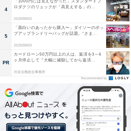
「1000円には見えなかった」スタンダードプ
ロダクツのリュックが「高見えする」の...
4
2026/08/03
「面白いのあったから購入〜」ダイソーのポッ
プアップランドリーバッグが話題。“さま...
5
1. 「ヘーゼルナッツチョコバー」
2026/08/03
カードローン50万円以上の人は、返済を3～6
ヶ月停止して『大幅に減額してから返済...
PR
渋谷法務総合事務所
Recommended by