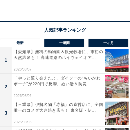
の近くに並んでいたのですが、白いパッケージが目を引
きます。使われている箱もしっかりしていますし、模様
も入っています。隙間から見えるゴールドの包み紙が、
さらに高級感をアップさせますよね。
最新
一週間
一ヶ月
「チョコバー」の味は全部で3種類ありました。順番に
【愛知県】無料の動物園＆観光牧場に、市初の
中身を見ていきましょう！
天然温泉も！ 高速道路のハイウェイオア...
1
2026/08/07
「やっと巡り会えたよ」ダイソーの“ちいかわ
ポーチ”が220円で反響。ぬい活＆防災...
2
2026/08/06
【三重県】伊勢名物「赤福」の直営店に、全国
唯一のコメダ大判焼き店も！ 東名阪・伊...
3
2026/08/06