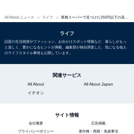
All About ニュース
ライフ
業務スーパーで見つけた250円以下の高見えチョコ3選！ 白いパッケージがおしゃれ
ライフ
話題の生活雑貨やファッション、お出かけスポット情報など、暮らしがもっ
と楽しく、豊かになるヒントが満載。編集部が独自調査した、気になる他人
1本の長さは約9.5cm
のライフスタイル事情も公開しています。
1本の長さは9.5cmほどありました。
関連サービス
All About
All About Japan
イチオシ
サイト情報
会社概要
広告掲載
プライバシーポリシー
著作権・商標・免責事項