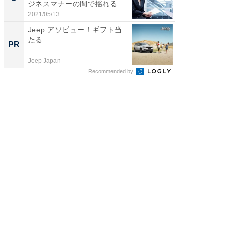
ジネスマナーの間で揺れる
働...
2021/05/13
Jeep アソビュー！ギフト当
たる
PR
Jeep Japan
Recommended by