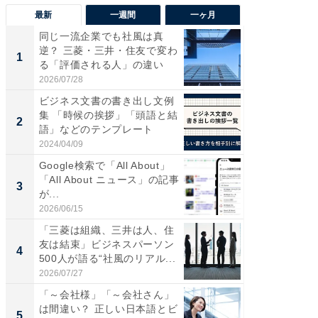
最新
一週間
一ヶ月
同じ一流企業でも社風は真
“こんな
逆？ 三菱・三井・住友で変わ
K？ お
1
1
る「評価される人」の違い
らやまし
2026/07/28
2026/08/0
ビジネス文書の書き出し文例
全国の
集 「時候の挨拶」「頭語と結
付きの
2
PR
語」などのテンプレート
2024/04/09
COCO VIL
Google検索で「All About」
「All About ニュース」の記事
3
が...
2026/06/15
「三菱は組織、三井は人、住
友は結束」ビジネスパーソン
4
500人が語る“社風のリアル...
2026/07/27
「～会社様」「～会社さん」
は間違い？ 正しい日本語とビ
5