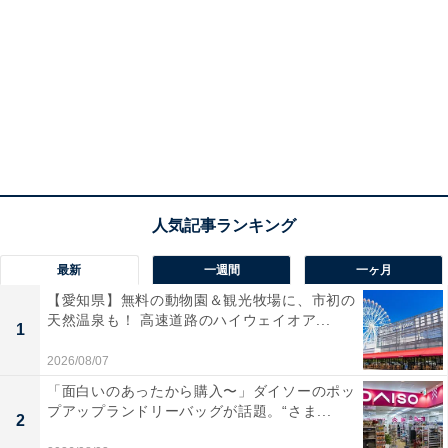
最新
一週間
一ヶ月
【愛知県】無料の動物園＆観光牧場に、市初の
天然温泉も！ 高速道路のハイウェイオア...
1
2026/08/07
「面白いのあったから購入〜」ダイソーのポッ
プアップランドリーバッグが話題。“さま...
2