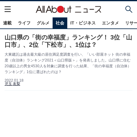
連載
ライフ
グルメ
社会
IT・ビジネス
エンタメ
リサ
山口県の「街の幸福度」ランキング！ 3位「山
口市」、2位「下松市」、1位は？
大東建託は過去最大級の居住満足度調査を行い、「いい部屋ネット 街の幸福
度（自治体）ランキング2021＜山口県版＞」を発表しました。山口県に住む
20歳以上の男女4530人を対象に調査を行った結果、「街の幸福度（自治体）
ランキング」1位に選ばれたのは？
2022.01.18
児玉 友梨