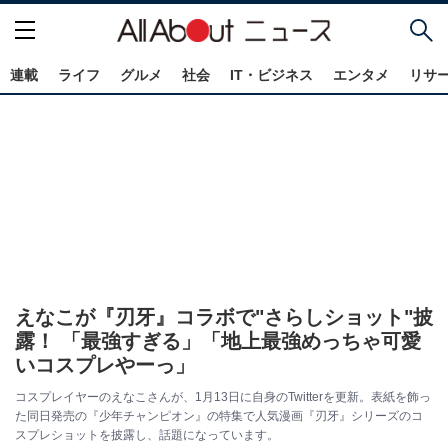
連載
ライフ
グルメ
社会
IT・ビジネス
エンタメ
リサ
えなこが『刃牙』コラボで"さらしショット"披
露！ 「最強すぎる」「地上最強めっちゃ可愛
いコスプレやーっ」
コスプレイヤーのえなこさんが、1月13日に自身のTwitterを更新。表紙を飾っ
た同日発売の『少年チャンピオン』の特集で人気漫画『刃牙』シリーズのコ
スプレショットを披露し、話題になっています。