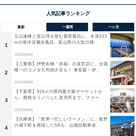
最新
一週間
一ヶ月
立山連峰と富山湾を望む展望風呂に、水深333
mの海洋深層水風呂。富山県の人気日帰...
1
2026/08/06
【三重県】伊勢名物「赤福」の直営店に、全国
唯一のコメダ大判焼き店も！ 東名阪・伊...
2
2026/08/06
【千葉県】918㎡の県内最大級マーケットか
ら、廃校をリノベした直売所まで。ファー...
3
2026/08/06
【兵庫県】「世界一忙しいラーメン」に、龍野
の城下町を再現したSAも。山陽自動車道...
4