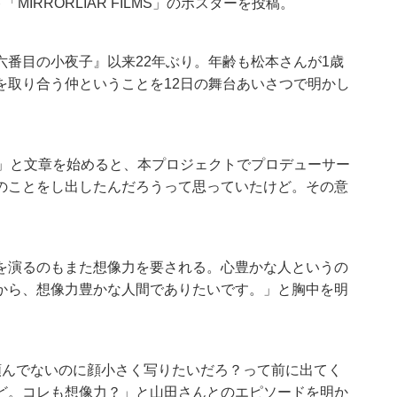
IRRORLIAR FILMS」のポスターを投稿。
『六番目の小夜子』以来22年ぶり。年齢も松本さんが1歳
を取り合う仲ということを12日の舞台あいさつで明かし
！」と文章を始めると、本プロジェクトでプロデューサー
のことをし出したんだろうって思っていたけど。その意
を演るのもまた想像力を要される。心豊かな人というの
から、想像力豊かな人間でありたいです。」と胸中を明
頼んでないのに顔小さく写りたいだろ？って前に出てく
ど。コレも想像力？」と山田さんとのエピソードを明か