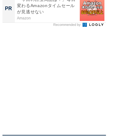
変わるAmazonタイムセール
の？」8
PR
PR
が見逃せない
場！Ama
Amazon
Amazon
Recommended by