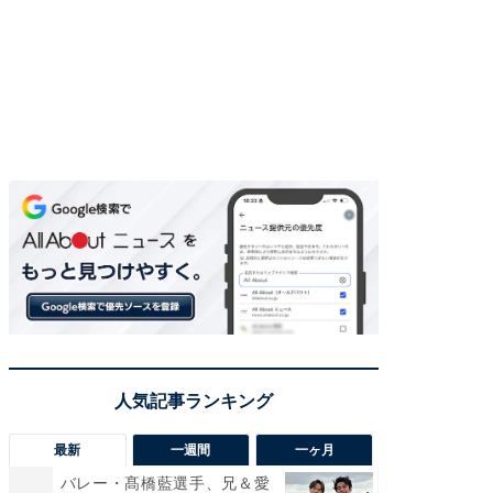
最新
一週間
一ヶ月
バレー・髙橋藍選手、兄＆愛
「さす