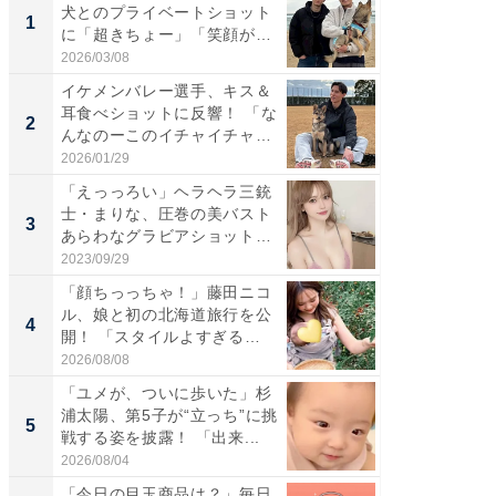
犬とのプライベートショット
は」高
1
1
に「超きちょー」「笑顔が見
災地を
れ...
「カ...
2026/03/08
2026/08/0
イケメンバレー選手、キス＆
「え、
耳食べショットに反響！ 「な
芸人、2
2
2
んなのーこのイチャイチャ
エットに
感...
2026/01/29
2026/08/0
「えっっろい」ヘラヘラ三銃
「脚が
士・まりな、圧巻の美バスト
横川尚
3
3
あらわなグラビアショット公
ムキな姿
開...
刃...
2023/09/29
2026/08/0
「顔ちっっちゃ！」藤田ニコ
「脳がバ
ル、娘と初の北海道旅行を公
装姿が話
4
4
開！ 「スタイルよすぎる
のお父さ
よ〜...
2026/08/08
2026/08/0
「ユメが、ついに歩いた」杉
「急に
浦太陽、第5子が“立っち”に挑
る」広
5
5
戦する姿を披露！ 「出来...
ョット
た」の..
2026/08/04
2026/08/0
「今日の目玉商品は？」毎日
「え、