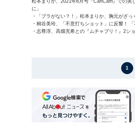
松本まりか、2021年6月号『CanCam』で
に」
・
「ブラがない？！」松本まりか、胸元がざっ
・
桐谷美玲、「不意打ちショット」に反響！ 
・
志尊淳、高畑充希との『ムチャブリ！』2シ
1