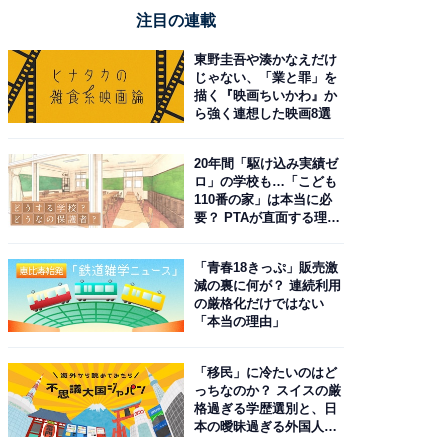
注目の連載
東野圭吾や湊かなえだけ
じゃない、「業と罪」を
描く『映画ちいかわ』か
ら強く連想した映画8選
20年間「駆け込み実績ゼ
ロ」の学校も…「こども
110番の家」は本当に必
要？ PTAが直面する理想
と現実
「青春18きっぷ」販売激
減の裏に何が？ 連続利用
の厳格化だけではない
「本当の理由」
「移民」に冷たいのはど
っちなのか？ スイスの厳
格過ぎる学歴選別と、日
本の曖昧過ぎる外国人政
策