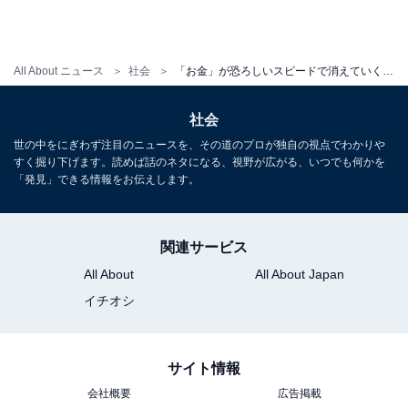
All About ニュース
社会
「お金」が恐ろしいスピードで消えていく……！ 受験直前、親たちの奮闘エピソード
社会
世の中をにぎわず注目のニュースを、その道のプロが独自の視点でわかりや
すく掘り下げます。読めば話のネタになる、視野が広がる、いつでも何かを
「発見」できる情報をお伝えします。
関連サービス
All About
All About Japan
イチオシ
サイト情報
会社概要
広告掲載