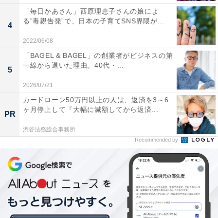
「毎日かあさん」西原理恵子さんの娘によ
る”毒親告発”で、日本の子育てSNS界隈が...
4
2022/06/08
「BAGEL & BAGEL」の創業者がビジネスの第
一線から退いた理由。40代・...
5
志望校に何度も何度も足を運んで
2026/07/21
カードローン50万円以上の人は、返済を3～6
「心折れそうなときは、本当に、何度も何度も志望校に
ヶ月停止して『大幅に減額してから返済...
PR
足を運びました。この学校に通うんだ、合格するんだ、
渋谷法務総合事務所
というイメージを持ってもらえたらと思い、志望校の写
Recommended by
真を家じゅうのあちこちに貼りまくって。1月30日と31
日は、第一志望、第二志望の学校に家族全員で行き、士
気を高めました」
恐ろしいほどお金が飛んでいく……だが！