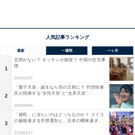
食事と睡眠の質にこだわった結果
「バランスがよく、子どもが好きな食事を用意するこ
と。そして少しでも睡眠の質が上がれば……という思い
で、お店でいちばん値段の高いマットレスを購入しまし
最新
一週間
一ヶ月
た。受験が終わった今でもずっと、家族でいちばんの高
玄関がない？ キッチンが個室？ 中国の住宅事
級マットレスに寝ているのは息子です（笑）」
情
1
2020/12/07
「愛子天皇」誕生なら別の王朝に？ 竹田恒泰
氏が指摘する“女性天皇”と“女系天皇”...
2
2026/04/06
「移民」に冷たいのはどっちなのか？ スイス
の厳格過ぎる学歴選別と、日本の曖昧過ぎ...
3
2026/01/17