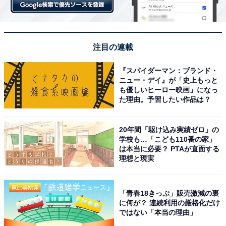
「遠方で行われる志望校特訓への参加は、体力的にキツ
かったです。２日連続のときには教室近くのホテルに宿
注目の連載
泊し、移動の負担を軽減。息子が食べたいものをなんで
も食べさせました。贅沢ですがお寿司もしょっちゅう。
『スパイダーマン：ブランド・
ニュー・デイ』が「史上もっと
交通費・宿泊費・食費がかさみましたが、お金で解決で
も優しいヒーロー映画」になっ
きることは割り切って『ここで使わなきゃいつ使う？』
た理由。予習したい作品は？
と。迷いはありませんでした」
20年間「駆け込み実績ゼロ」の
学校も…「こども110番の家」
は本当に必要？ PTAが直面する
今回は中学受験を経験した保護者を取材しましたが、高
理想と現実
校受験や大学受験など受験生を抱えるすべての保護者に
共感できるポイントがあるかもしれませんね。
「青春18きっぷ」販売激減の裏
に何が？ 連続利用の厳格化だけ
ではない「本当の理由」
【おすすめ記事】