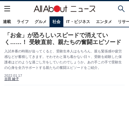
連載
ライフ
グルメ
社会
IT・ビジネス
エンタメ
リサ
「お金」が恐ろしいスピードで消えてい
く……！ 受験直前、親たちの奮闘エピソード
入試本番の時期が迫ってくると、受験生本人はもちろん、親も緊張感や疲労
感などが蓄積してきます。そわそわと落ち着かない日々、受験を経験した保
護者はどのような過ごし方をしていたのでしょうか。あの手この手で受験生
の心身を全力サポートする親たちの奮闘エピソードをご紹介。
2022.01.17
古田 綾子