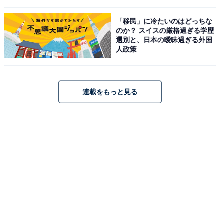
・
「移民」に冷たいのはどっちな
高額紙幣で神頼み？受験直前期の親もつらいよエピソー
のか？ スイスの厳格過ぎる学歴
ド7選
選別と、日本の曖昧過ぎる外国
人政策
・
中学受験直前！追い込み期1月に親がやるべき5つのこと
・
連載をもっと見る
「中学受験」経験済みの親が選んだ『二月の勝者』の名
言ベスト10
・
中学受験願書の志望動機・理由の書き方
・
難関中学で出題された本 厳選10冊【2020＆2021年度共
学校編】