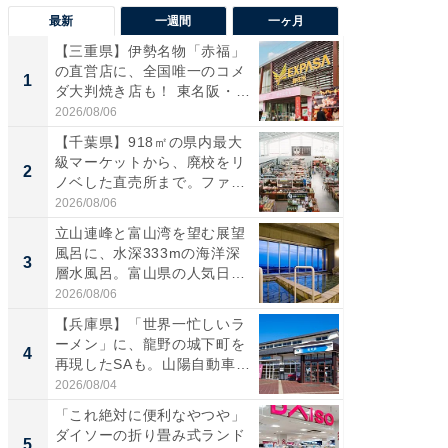
最新
一週間
一ヶ月
【三重県】伊勢名物「赤福」
【兵庫
の直営店に、全国唯一のコメ
ーメン
1
1
ダ大判焼き店も！ 東名阪・
再現した
伊...
道...
2026/08/06
2026/08/0
【千葉県】918㎡の県内最大
【三重
級マーケットから、廃校をリ
「鈴鹿天
2
2
ノベした直売所まで。ファ
は100
ー...
2026/08/06
2026/08/0
立山連峰と富山湾を望む展望
ステラ
風呂に、水深333mの海洋深
詰め放題
3
3
層水風呂。富山県の人気日
00円で「
帰...
2026/08/06
2026/08/0
【兵庫県】「世界一忙しいラ
「ミニオ
ーメン」に、龍野の城下町を
ッグ！ 
4
4
再現したSAも。山陽自動車
ど、夏限
道...
2026/08/04
2026/08/0
「これ絶対に便利なやつや」
【埼玉
ダイソーの折り畳み式ランド
「行田天
5
5