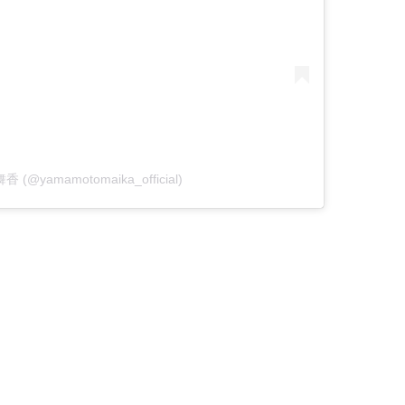
舞香 (@yamamotomaika_official)