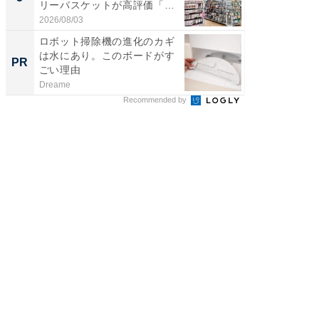
リーバスケットが高評価「使
は和の
わ...
が...
2026/08/03
2026/08/0
ロボット掃除機の進化のカギ
音楽シー
は水にあり。このボードがす
史、こ
PR
PR
ごい理由
みて
Dreame
Marshall 
Recommended by