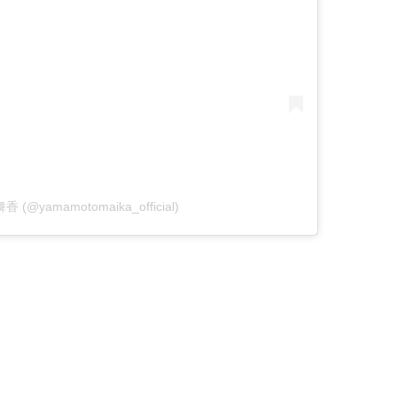
舞香 (@yamamotomaika_official)