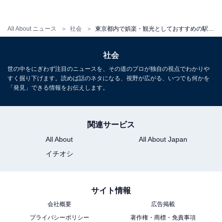
ト。浅草寺へと続く仲見世通りをはじめ、入り口にそび
え立つ雷門や、名店がそろう下町らしい路地裏など、観
All About ニュース
社会
東京都内で娯楽・観光としておすすめの駅ランキング！ 3位「新宿駅」、2位「東京駅」、1位の駅は？
光にうってつけの名所ばかり。東京スカイツリーも徒歩
圏内であるため、1日かけて楽しめるエリアです。
社会
世の中をにぎわず注目のニュースを、その道のプロが独自の視点でわかりや
回答者からは「雰囲気が良くて、美味しいものが沢山あ
すく掘り下げます。読めば話のネタになる、視野が広がる、いつでも何かを
「発見」できる情報をお伝えします。
る（30代女性）」「「古き良き」も「現代的な良さ」も
あるから（20代男性）」「日本の文化が集まっている
し、魅力的な店がある（40代女性）」など、「江戸の文
関連サービス
化を感じられる」「日本らしさを感じられる」という内
All About
All About Japan
容のコメントが多く集まりました。
イチオシ
サイト情報
＞12位までの全ランキング結果を見る
会社概要
広告掲載
プライバシーポリシー
著作権・商標・免責事項