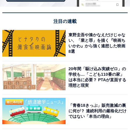
の複雑さでかなり冒険できるから（50代女性）」などの
声が上がり、「東京駅丸の内駅舎」と「皇居周辺」が人
気のようでした。
注目の連載
東野圭吾や湊かなえだけじゃな
い、「業と罪」を描く『映画ち
いかわ』から強く連想した映画
8選
20年間「駆け込み実績ゼロ」の
学校も…「こども110番の家」
は本当に必要？ PTAが直面する
理想と現実
「青春18きっぷ」販売激減の裏
に何が？ 連続利用の厳格化だけ
ではない「本当の理由」