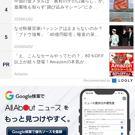
中国の金メダルは「農村の子の口減らし」か。
遊園地も知らず“跳び込みマシーン”にさ...
4
2026/01/02
なぜ秋篠宮家バッシングは止まらないのか？
「ブドウ強奪」「40億円邸宅」報道の呆...
5
2026/04/02
東京駅
「え、こんなセールやってたの？」80％OFF
以上が続々登場！Amazonの本気が...
東京駅は、東京駅地下街やKITTE、丸ビルなどショッピ
PR
ングスポットが多く、レンガ造りのクラシカルな駅舎が
Amazon
美しいエリアです。また東京駅から徒歩圏内にある皇居
Recommended by
周辺エリアは、四季折々の風景が楽しめる、散策にぴっ
たりなスポットで、幅広い年代に人気です。
回答者からは「綺麗で皇居とか見るものがいっぱいある
（70代男性）」「飲食店が多く選択肢がたくさんあるか
ら（30代女性）」「煉瓦造りの風格のある姿と、地下街