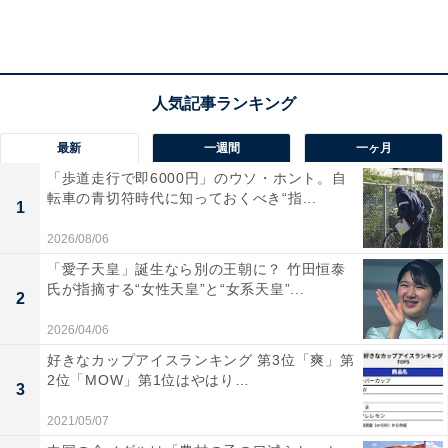
最新
一週間
一ヶ月
「歩道走行で即6000円」のウソ・ホント。自
転車の青切符時代に知っておくべき“指...
1
2026/08/06
2位：東京駅（24票）
「愛子天皇」誕生なら別の王朝に？ 竹田恒泰
氏が指摘する“女性天皇”と“女系天皇”...
2
2026/04/06
好きなカップアイスランキング 第3位「爽」第
2位「MOW」第1位はやはり…
3
2021/05/07