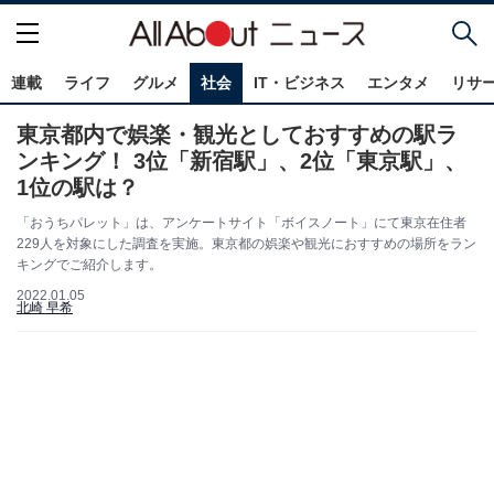
連載
ライフ
グルメ
社会
IT・ビジネス
エンタメ
リサ
東京都内で娯楽・観光としておすすめの駅ラ
ンキング！ 3位「新宿駅」、2位「東京駅」、
1位の駅は？
「おうちパレット」は、アンケートサイト「ボイスノート」にて東京在住者
229人を対象にした調査を実施。東京都の娯楽や観光におすすめの場所をラン
キングでご紹介します。
2022.01.05
北崎 早希