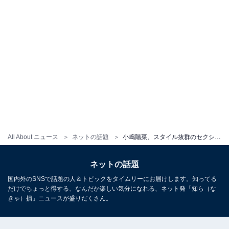
All About ニュース
ネットの話題
小嶋陽菜、スタイル抜群のセクシー水着ショットが話題「超絶激お美しい」「めちゃくちゃスタイルいい」
ネットの話題
国内外のSNSで話題の人＆トピックをタイムリーにお届けします。知ってる
だけでちょっと得する、なんだか楽しい気分になれる、ネット発「知ら（な
きゃ）損」ニュースが盛りだくさん。