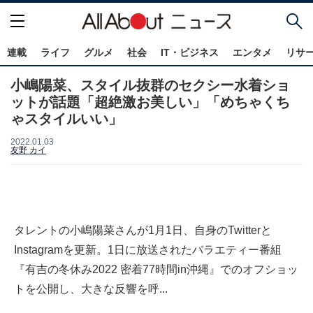
連載
ライフ
グルメ
社会
IT・ビジネス
エンタメ
リサ
小嶋陽菜、スタイル抜群のセクシー水着ショ
ットが話題「超絶激お美しい」「めちゃくち
ゃスタイルいい」
2022.01.03
友野 カイ
タレントの小嶋陽菜さんが1月1日、自身のTwitterと
Instagramを更新。1日に放送されたバラエティー番組
『有吉の冬休み2022 密着77時間in沖縄』でのオフショッ
トを公開し、大きな反響を呼...