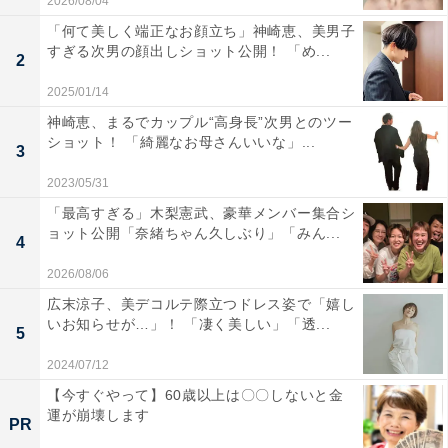
2026/08/04
「何て美しく端正なお顔立ち」神崎恵、美男子
すぎる次男の顔出しショット公開！ 「め...
2
2025/01/14
神崎恵、まるでカップル“高身長”次男とのツー
ショット！ 「綺麗なお母さんいいな」...
3
2023/05/31
「最高すぎる」木梨憲武、豪華メンバー集合シ
ョット公開「奈緒ちゃん久しぶり」「みん...
4
2026/08/06
広末涼子、美デコルテ際立つドレス姿で「嬉し
いお知らせが…」！ 「凄く美しい」「透...
5
2024/07/12
【今すぐやって】60歳以上は〇〇しないと金
運が崩壊します
PR