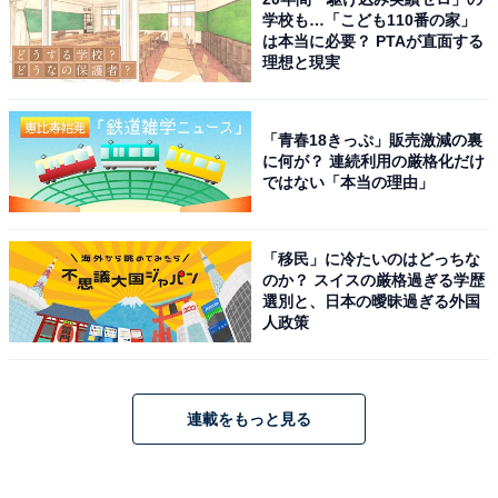
学校も…「こども110番の家」
は本当に必要？ PTAが直面する
理想と現実
「青春18きっぷ」販売激減の裏
に何が？ 連続利用の厳格化だけ
ではない「本当の理由」
「移民」に冷たいのはどっちな
のか？ スイスの厳格過ぎる学歴
選別と、日本の曖昧過ぎる外国
人政策
連載をもっと見る