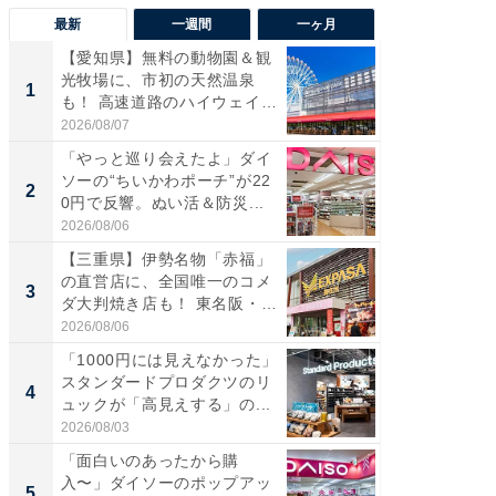
最新
一週間
一ヶ月
【愛知県】無料の動物園＆観
【兵庫
光牧場に、市初の天然温泉
ーメン
1
1
も！ 高速道路のハイウェイオ
再現した
ア...
道...
2026/08/07
2026/08/0
「やっと巡り会えたよ」ダイ
【三重
ソーの“ちいかわポーチ”が22
の直営
2
2
0円で反響。ぬい活＆防災...
ダ大判焼
伊...
2026/08/06
2026/08/0
【三重県】伊勢名物「赤福」
【千葉県
の直営店に、全国唯一のコメ
級マー
3
3
ダ大判焼き店も！ 東名阪・
ノベし
伊...
ー...
2026/08/06
2026/08/0
「1000円には見えなかった」
ステラ
スタンダードプロダクツのリ
詰め放題
4
4
ュックが「高見えする」の...
00円で「
2026/08/03
2026/08/0
「面白いのあったから購
立山連
入〜」ダイソーのポップアッ
風呂に、
5
5