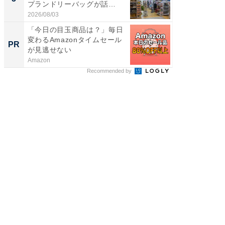
プランドリーバッグが話
層水風
題。“さま...
帰...
2026/08/03
2026/08/0
「今日の目玉商品は？」毎日
【見城徹
変わるAmazonタイムセール
も変わ
PR
PR
が見逃せない
Amazon
FINCHI o
Recommended by