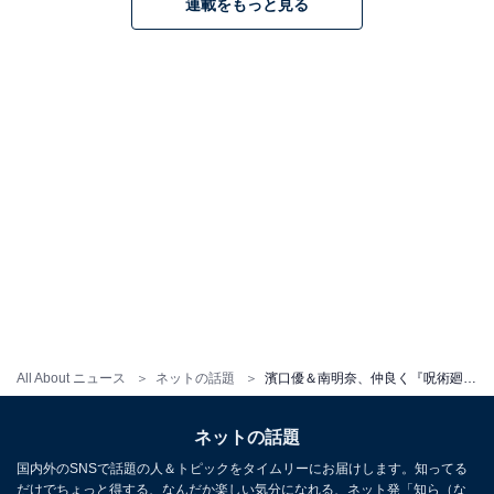
連載をもっと見る
All About ニュース
ネットの話題
濱口優＆南明奈、仲良く『呪術廻戦』デート！ 「いつ見ても素敵な夫婦」「メガネも髪型もそっくり」
ネットの話題
国内外のSNSで話題の人＆トピックをタイムリーにお届けします。知ってる
だけでちょっと得する、なんだか楽しい気分になれる、ネット発「知ら（な