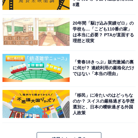
8選
20年間「駆け込み実績ゼロ」の
学校も…「こども110番の家」
は本当に必要？ PTAが直面する
理想と現実
「青春18きっぷ」販売激減の裏
に何が？ 連続利用の厳格化だけ
ではない「本当の理由」
「移民」に冷たいのはどっちな
のか？ スイスの厳格過ぎる学歴
選別と、日本の曖昧過ぎる外国
人政策