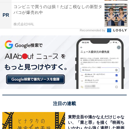
コンビニで買うのは損！たばこ税なしの新型タ
バコが爆売れ中
PR
株式会社HAL
Recommended by
注目の連載
東野圭吾や湊かなえだけじゃな
い、「業と罪」を描く『映画ち
いかわ』から強く連想した映画