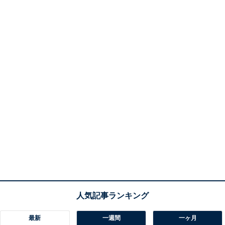
最新
一週間
一ヶ月