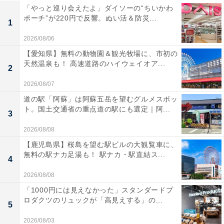
「やっと巡り会えたよ」ダイソーの“ちいかわ
ポーチ”が220円で反響。ぬい活＆防災...
1
2026/08/06
【愛知県】無料の動物園＆観光牧場に、市初の
天然温泉も！ 高速道路のハイウェイオア...
2
2026/08/07
道の駅「阿蘇」は阿蘇五岳を望むグルメスポッ
ト。国土交通省の重点道の駅にも選定｜阿...
3
2026/08/08
【鹿児島県】桜島を望む駅ビルの大観覧車に、
無料の駅ナカ足湯も！ 駅ナカ・駅直結ス...
4
2026/08/08
「1000円には見えなかった」スタンダードプ
ロダクツのリュックが「高見えする」の...
5
2026/08/03