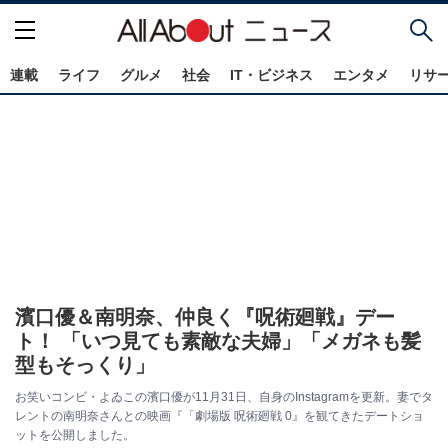
連載
ライフ
グルメ
社会
IT・ビジネス
エンタメ
リサ
濱口優＆南明奈、仲良く『呪術廻戦』デー
ト！ 「いつ見ても素敵な夫婦」「メガネも髪
型もそっくり」
お笑いコンビ・よゐこの濱口優が11月31日、自身のInstagramを更新。妻でタ
レントの南明奈さんとの映画『「劇場版 呪術廻戦 0』を観てきたデートショ
ットを公開しました。