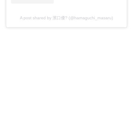
A post shared by 濱口優? (@hamaguchi_masaru)