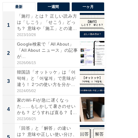
最新
一週間
一ヶ月
「施行」とは？ 正しい読み方
【兵庫
は「しこう」「せこう」どっ
ーメン
1
1
ち？ 意味や「施工」との違...
再現した
道...
2023/10/26
2026/08/0
Google検索で「All About」
【三重
「All About ニュース」の記事
の直営
2
2
が...
ダ大判焼
伊...
2026/06/15
2026/08/0
韓国語「オットッケ」は「어
【千葉県
떡해」と「어떻게」で意味が
級マー
3
3
違う！ 2つの使い方を分か
ノベし
り...
ー...
2024/05/02
2026/08/0
家のWi-Fiが急に遅くなっ
「100
た……もしかして暑さのせい
スタン
4
4
かも？ どうすれば直る？【...
ュックが
2023/08/25
2026/08/0
「回答」と「解答」の違い
立山連
は？ 意味や正しい使い分け、
風呂に、
5
5