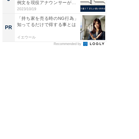
例文を現役アナウンサーが解
層水風
説
帰...
2023/10/19
2026/08/0
「持ち家を売る時のNG行為」
「持ち家
知ってるだけで得する事とは
知って
PR
PR
イエウール
イエウー
Recommended by