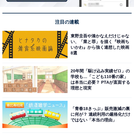
注目の連載
東野圭吾や湊かなえだけじゃな
い、「業と罪」を描く『映画ち
いかわ』から強く連想した映画
8選
20年間「駆け込み実績ゼロ」の
学校も…「こども110番の家」
は本当に必要？ PTAが直面する
理想と現実
「ふわふわケーキオムレット チーズ」（上）と「ふわふわケーキオムレッ
ト チョコ」（下）
「青春18きっぷ」販売激減の裏
ファミマからたくさんのスイーツが販売されましたが、
に何が？ 連続利用の厳格化だけ
2021年6月22日に発売した「バタービスケットサンド」
ではない「本当の理由」
は、発売から166日間で2000万食を突破する人気ぶり。