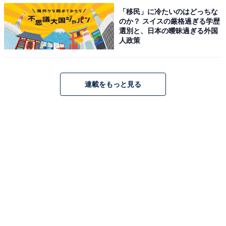
（「チーズ」「ショコラ」「ラムレーズン」「レモン」
「移民」に冷たいのはどっちな
「キャラメルナッツ」「ピスタチオ」の累計販売数。
のか？ スイスの厳格過ぎる学歴
「レモン」「キャラメルナッツ」は販売終了）これは
選別と、日本の曖昧過ぎる外国
人政策
Famima Sweets史上最速の販売記録です。筆者も発売当
時に食べてみて、その食感にびっくりしました。
連載をもっと見る
参考記事：
なんなの、このふわっと感！ ファミマの「バタービスケ
ットサンド」の新食感にびっくり
そんなバタービスケットの上をいく衝撃の美味しさだっ
たのが「ふわふわケーキオムレット」です。「ふわふわ
ケーキオムレット チーズ」と「ふわふわケーキオムレッ
ト チョコ」の2種類があります。