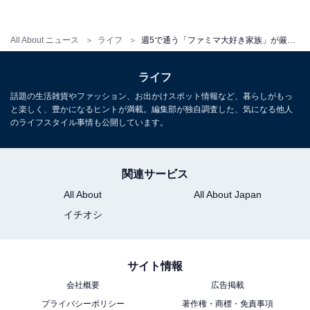
All About ニュース
ライフ
週5で通う「ファミマ大好き家族」が厳選！ 2021年にファミリーマートで買って良かったもの3選
ライフ
話題の生活雑貨やファッション、お出かけスポット情報など、暮らしがもっ
と楽しく、豊かになるヒントが満載。編集部が独自調査した、気になる他人
のライフスタイル事情も公開しています。
関連サービス
ふわふわのオムレット生地とこってりクリーム
All About
All About Japan
イチオシ
こってりとしたクリームをふわふわのオムレット生地で
包んでいるスイーツで、なんだか新しいスイーツのよう
に思いました。筆者は「ふわふわケーキオムレット チー
サイト情報
ズ」の方が好みですが、家族は「ふわふわケーキオムレ
会社概要
広告掲載
ット チョコ」派です。2種類あるので意見が分かれます
プライバシーポリシー
著作権・商標・免責事項