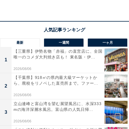
ファミマで品切れするほど人気の「いちごミルク」「メ
ロンミルク」。実はアレンジ自在の万能スイーツドリン
クだった！
』の記事でも紹介しているのですが、SNSなどでも話題
となり一時期店頭から消えていました。今はお店に並ぶ
最新
一週間
一ヶ月
ようになっているので、大体いつでも買える状況です。
【三重県】伊勢名物「赤福」の直営店に、全国
唯一のコメダ大判焼き店も！ 東名阪・伊...
1
「いちごミルク」にはざく切りのいちごの果肉がたっぷ
2026/08/06
り入っています。味のおいしさはもちろん、飲んだ瞬間
【千葉県】918㎡の県内最大級マーケットか
に「あれ？ 子どもの頃に飲んだことがあるような」と思
ら、廃校をリノベした直売所まで。ファー...
2
えるのが「いちごミルク」の良いところ。どこか懐かし
2026/08/06
い気持ちにさせてくれます。夏場は凍らせてシャーベッ
立山連峰と富山湾を望む展望風呂に、水深333
トにして食べることもありました。300ml入りで税込248
mの海洋深層水風呂。富山県の人気日帰...
3
円です。
2026/08/06