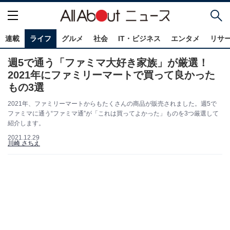
連載
ライフ
グルメ
社会
IT・ビジネス
エンタメ
リサ
週5で通う「ファミマ大好き家族」が厳選！
2021年にファミリーマートで買って良かった
もの3選
2021年、ファミリーマートからもたくさんの商品が販売されました。週5で
ファミマに通う“ファミマ通”が「これは買ってよかった」ものを3つ厳選して
紹介します。
2021.12.29
川崎 さちえ