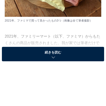
2021年、ファミマで買って良かったもの3つ（画像は全て筆者撮影）
2021年、ファミリーマート（以下、ファミマ）からもた
くさんの商品が販売されました。我が家では筆者だけで
はなく、というよりも筆者以上に夫がファミマ大好きと
続きを読む
いうこともあって週に5回は通っています。そんなファ
ミマ通が「これは買ってよかった」と改めて言っていた
もの、そして筆者自身が納得したものがありました。そ
の3つとは……。
1：凍らせてもおいしい「いちごミルク」