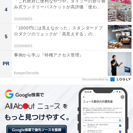
「これ絶対に便利なやつや」ダイソーの折り畳
み式ランドリーバスケットが高評価「使わ...
4
2026/08/03
「1000円には見えなかった」スタンダードプ
ロダクツのリュックが「高見えする」の...
5
2026/08/03
事例から学ぶ『特権アクセス管理』
PR
KeeperSecurity
Recommended by
2：ファミマの定番スイーツに!? 「ふわふわケー
キオムレット」