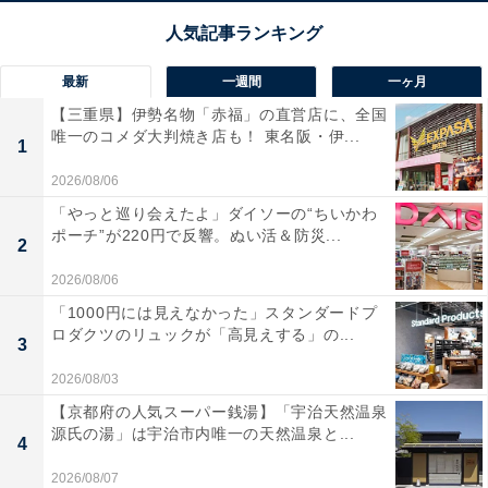
最新
一週間
一ヶ月
【三重県】伊勢名物「赤福」の直営店に、全国
唯一のコメダ大判焼き店も！ 東名阪・伊...
1
2026/08/06
「やっと巡り会えたよ」ダイソーの“ちいかわ
ポーチ”が220円で反響。ぬい活＆防災...
2
2026/08/06
「1000円には見えなかった」スタンダードプ
ロダクツのリュックが「高見えする」の...
3
2026/08/03
【京都府の人気スーパー銭湯】「宇治天然温泉
源氏の湯」は宇治市内唯一の天然温泉と...
4
2026/08/07