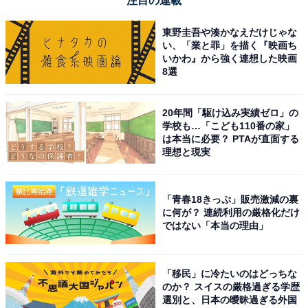
注目の連載
東野圭吾や湊かなえだけじゃな
い、「業と罪」を描く『映画ち
いかわ』から強く連想した映画
8選
20年間「駆け込み実績ゼロ」の
学校も…「こども110番の家」
は本当に必要？ PTAが直面する
理想と現実
「青春18きっぷ」販売激減の裏
に何が？ 連続利用の厳格化だけ
ではない「本当の理由」
「移民」に冷たいのはどっちな
のか？ スイスの厳格過ぎる学歴
選別と、日本の曖昧過ぎる外国