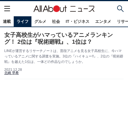
連載
ライフ
グルメ
社会
IT・ビジネス
エンタメ
リサ
女子高校生がハマっているアニメランキン
グ！ 2位は『呪術廻戦』、1位は？
LINEが運営するリサーチノートは、普段アニメを見る女子高校生に、今ハマ
っているアニメに関する調査を実施。3位の『ハイキュー!!』、2位の『呪術廻
戦』を越えた1位は、一体どの作品なのでしょうか。
2021.12.28
北崎 早希