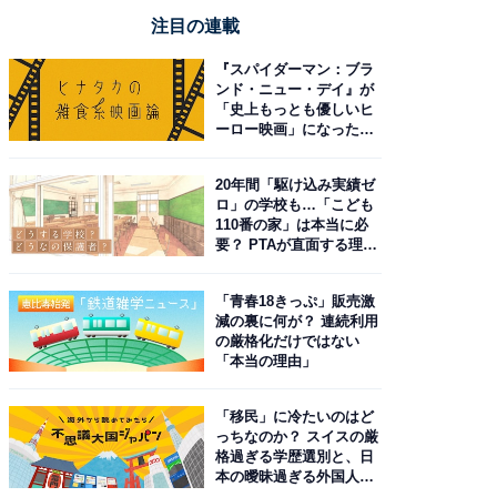
注目の連載
『スパイダーマン：ブラ
ンド・ニュー・デイ』が
「史上もっとも優しいヒ
ーロー映画」になった理
由。予習したい作品は？
20年間「駆け込み実績ゼ
ロ」の学校も…「こども
110番の家」は本当に必
要？ PTAが直面する理想
と現実
「青春18きっぷ」販売激
減の裏に何が？ 連続利用
の厳格化だけではない
「本当の理由」
「移民」に冷たいのはど
っちなのか？ スイスの厳
格過ぎる学歴選別と、日
本の曖昧過ぎる外国人政
策