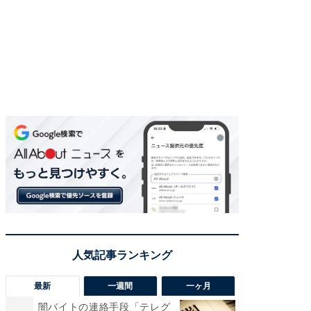
最新
一週間
一ヶ月
闇バイトの連絡手段「テレグ
「気に