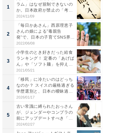
ラム」はなぜ規制できないの
る〜」3
1
1
か。日本政府が禁止の「考
バー」
慮」...
好...
2024/11/09
2026/07/3
「毎日かあさん」西原理恵子
【三重
さんの娘による”毒親告
「鈴鹿天
2
2
発”で、日本の子育てSNS界隈
は100
が...
2022/06/08
2026/08/0
小学生のとき好きだった給食
「ミニオ
ランキング！ 定番の「あげぱ
ッグ！ 
3
3
ん」や「ソフト麺」を抑え
ど、夏限
た...
2021/05/21
2026/08/0
「移民」に冷たいのはどっち
ステラ
なのか？ スイスの厳格過ぎる
詰め放題
4
4
学歴選別と、日本の曖昧過
00円で「
ぎ...
2026/01/17
2026/08/0
古い常識に縛られたおっさん
【埼玉
が、ジェンダーやコンプラの
「行田天
5
5
前にアップデートすべき「昭
は和の
和...
が...
2024/02/27
2026/08/0