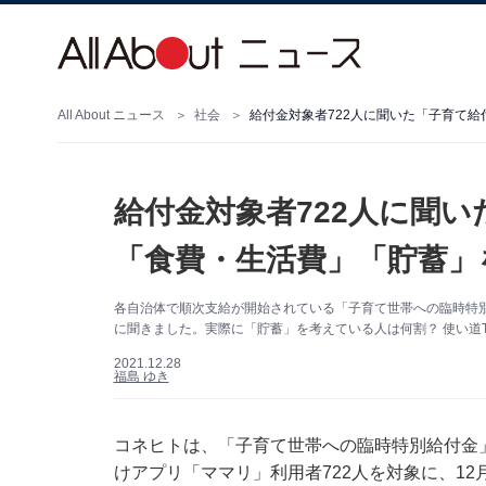
All About ニュース
社会
給付金対象者722人に聞いた「子育て
給付金対象者722人に聞
「食費・生活費」「貯蓄」
各自治体で順次支給が開始されている「子育て世帯への臨時特別
に聞きました。実際に「貯蓄」を考えている人は何割？ 使い道T
2021.12.28
福島 ゆき
コネヒトは、「子育て世帯への臨時特別給付金
けアプリ「ママリ」利用者722人を対象に、1