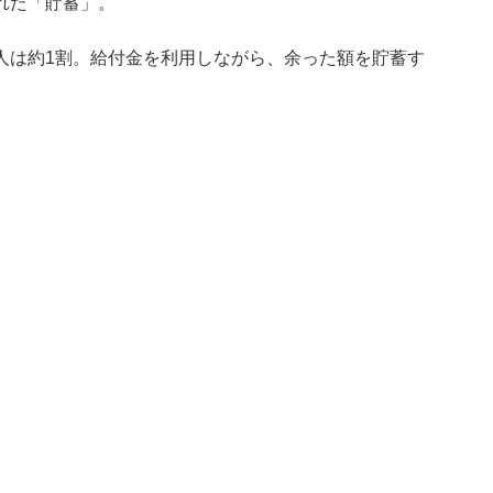
れた「貯蓄」。
人は約1割。給付金を利用しながら、余った額を貯蓄す