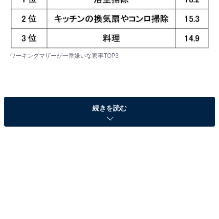
ワーキングマザーが一番嫌いな家事TOP3
3位「料理」（14.9％）
続きを読む
「毎日作る必要がある」「疲れていてもさぼりづらい」
と考えている人が多い、家事としての「料理」。1日に3
食必ず作らなければいけないという義務感が、面倒くさ
さを増幅させるのかもしれません。日々の献立や買い物
も面倒な作業ですよね。「理由なし。とにかく嫌い」な
んて意見も。