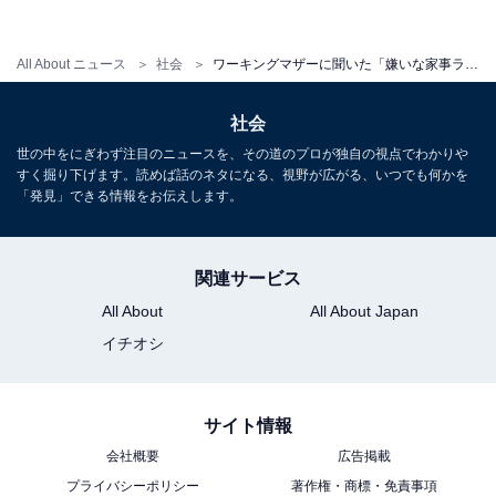
は？500人のアンケート結果
・
All About ニュース
社会
ワーキングマザーに聞いた「嫌いな家事ランキング」 料理、キッチン掃除を抑えた1位は？
「直接汚すのを防止」「掃除するのが面倒」トイレマッ
トはいる派？いらない派？
社会
世の中をにぎわず注目のニュースを、その道のプロが独自の視点でわかりや
【関連リンク】
すく掘り下げます。読めば話のネタになる、視野が広がる、いつでも何かを
「発見」できる情報をお伝えします。
・
Biz Hits
関連サービス
All About
All About Japan
イチオシ
サイト情報
会社概要
広告掲載
プライバシーポリシー
著作権・商標・免責事項