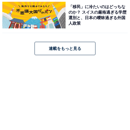
「移民」に冷たいのはどっちな
行や清掃代行の利用経験を聞いたところ、「ある」と回
のか？ スイスの厳格過ぎる学歴
答した方は7.3％でした。利用者の感想は「さすがプロ」
選別と、日本の曖昧過ぎる外国
人政策
「リピートしたい」という声が多い一方で、経済的負担
の大きさを指摘する人も。こうしたサービスを使いなが
ら、上手に家事をいきたいものですね。
連載をもっと見る
【おすすめ記事】
・
「あると清潔」「逆に不潔」トイレのスリッパはいる
派？いらない派？
・
妻と夫の家事時間の差は最大2.1倍？ 休日の夫婦の時間
を比較すると意外な結果に
・
トイレの芳香剤はいる？いらない？それぞれの掃除頻度