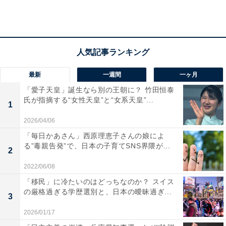
取り外しが面倒」など、掃除をする際の手間が難点のよ
うです。「この家に住んで13年、換気扇の掃除を一度も
したことがない。触るのもイヤ」という声も上がりまし
た。
最新
一週間
一ヶ月
「愛子天皇」誕生なら別の王朝に？ 竹田恒泰
氏が指摘する“女性天皇”と“女系天皇”...
1
2026/04/06
「毎日かあさん」西原理恵子さんの娘によ
る”毒親告発”で、日本の子育てSNS界隈が...
2
2022/06/08
「移民」に冷たいのはどっちなのか？ スイス
の厳格過ぎる学歴選別と、日本の曖昧過ぎ...
3
2026/01/17