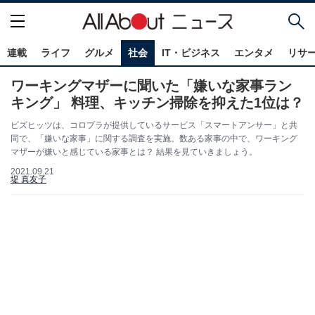
連載
ライフ
グルメ
社会
IT・ビジネス
エンタメ
リサ
ワーキングマザーに聞いた「嫌いな家事ラン
キング」 料理、キッチン掃除を抑えた1位は？
ビズヒッツは、コロプラが提供しているサービス「スマートアンサー」と共
同で、「嫌いな家事」に関する調査を実施。数ある家事の中で、ワーキング
マザーが嫌いと感じている家事とは？ 結果を見ていきましょう。
2021.09.21
堤 真友子