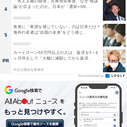
「民主主義の崩壊」兵庫県知事選、なぜ“陰謀
論”が広まったのか。日本が「選挙×SN...
4
1位「浴室掃除」（18.2％）
2024/11/25
将来に「希望を感じていない」のは日本だけ？
「浴室掃除」が嫌いな理由に関しては、湿気が多い場所
海外の若者は“自国の未来”をどう感じ...
5
ということもあり「カビやヌメリの掃除が大変」といっ
2023/12/27
た意見が多数寄せられました。髪の毛やゴミが溜まる排
カードローン50万円以上の人は、返済を3～6
水溝掃除も「汚くて触りたくない」と、避けたがるワー
ヶ月停止して『大幅に減額してから返済...
PR
キングマザーが多いようです。さらに「中腰姿勢で疲れ
る」「たくさん物があるから時間がかかる」といったネ
渋谷法務総合事務所
Recommended by
ガティブな要素を挙げる人もいました。
嫌いな家事があるワーキングマザー、40～50代は
9割以上