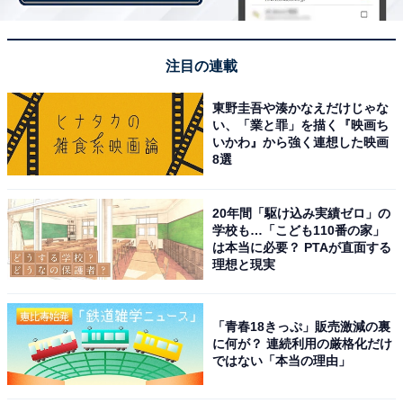
注目の連載
東野圭吾や湊かなえだけじゃな
い、「業と罪」を描く『映画ち
いかわ』から強く連想した映画
「嫌いな家事がある」と答えたワーキングマザーの年代別割合
8選
「嫌いな家事がありますか？」との質問に対し、87.7％
20年間「駆け込み実績ゼロ」の
学校も…「こども110番の家」
の回答者が「ある」と回答。年代別で見ると、最も少な
は本当に必要？ PTAが直面する
い20代で75.8％、最も多い40代で94.4％でした。子育て
理想と現実
に加えて、仕事の重責も大きくなり、さらに体力の減少
が伴う40代。家事に対するモチベーションが低くなるの
「青春18きっぷ」販売激減の裏
もうなずけますね。
に何が？ 連続利用の厳格化だけ
ではない「本当の理由」
そんなときに活用したいのが家事代行サービス。家事代