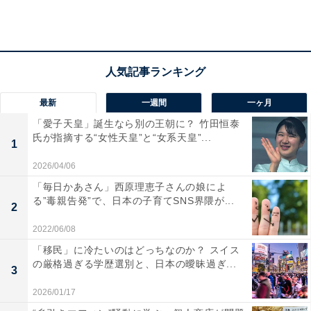
結果は、トイレマットが「いる」派が47.6％、「いらな
い」派が52.4％となり、「いらない」と回答した割合の
最新
一週間
一ヶ月
ほうが高い結果となりました。
「愛子天皇」誕生なら別の王朝に？ 竹田恒泰
氏が指摘する“女性天皇”と“女系天皇”...
＞＞あなたはマット派？スリッパ派？それともどっちも
1
派？
2026/04/06
「毎日かあさん」西原理恵子さんの娘によ
る”毒親告発”で、日本の子育てSNS界隈が...
それぞれの主張は、以下のようになりました。
2
2022/06/08
〇トイレマット「いる」派
「移民」に冷たいのはどっちなのか？ スイス
の厳格過ぎる学歴選別と、日本の曖昧過ぎ...
3
床材を直接汚すのを防止するため。また、マットが
2026/01/17
あると、座ったときも足元にクッション性があり落