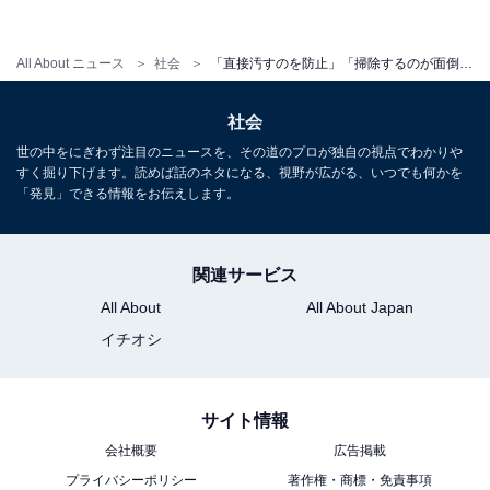
スリッパを履いていれば、マットは敷いていなくて
もいいと思います。（女性 51歳 北海道）
All About ニュース
社会
「直接汚すのを防止」「掃除するのが面倒」トイレマットはいる派？いらない派？500人の回答は意外な結果に…
社会
トイレマット「いらない派」の中には、スリッパを履い
世の中をにぎわず注目のニュースを、その道のプロが独自の視点でわかりや
ていれば不要という意見も多数ありました。スリッパの
すく掘り下げます。読めば話のネタになる、視野が広がる、いつでも何かを
「発見」できる情報をお伝えします。
ほうが使い捨てもできるので、マットよりも気軽に使う
ことができますね。
関連サービス
マットが必要な人もそうでない人も、こまめな掃除を心
All About
All About Japan
がけましょう。
イチオシ
サイト情報
会社概要
広告掲載
プライバシーポリシー
著作権・商標・免責事項