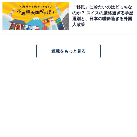
マットがあると掃除がしづらく、また、菌が付着し
「移民」に冷たいのはどっちな
のか？ スイスの厳格過ぎる学歴
て繁殖しやすくなると思うからです。（女性 31歳
選別と、日本の曖昧過ぎる外国
大阪府）
人政策
汚れたマットを洗うのが手間だし、床を拭くとき邪
連載をもっと見る
魔なのでいらない。（女性 38歳 広島県）
一方で、「いらない」派のなかで最も多かった理由は、
トイレマットがあると衛生面で心配というものでした。
「いる」派と同様、汚れが気になるという点では共通し
ていますが、「マットも洗わなくてはいけない手間が嫌
だ」という理由がマット「いらない」派の主張のようで
す。