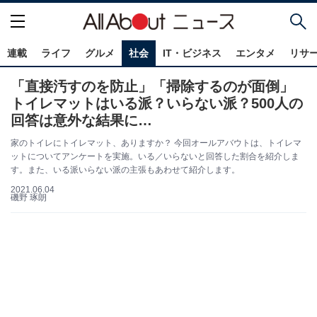
連載
ライフ
グルメ
社会
IT・ビジネス
エンタメ
リサ
「直接汚すのを防止」「掃除するのが面倒」
トイレマットはいる派？いらない派？500人の
回答は意外な結果に…
家のトイレにトイレマット、ありますか？ 今回オールアバウトは、トイレマ
ットについてアンケートを実施。いる／いらないと回答した割合を紹介しま
す。また、いる派いらない派の主張もあわせて紹介します。
2021.06.04
磯野 琢朗