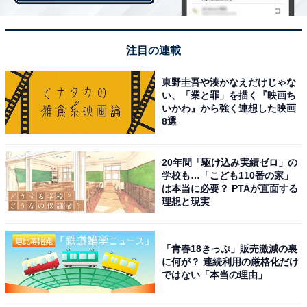
のため。（女性 47歳 岐阜県）
注目の連載
また、多かった理由の1つには、トイレを利用するとき
東野圭吾や湊かなえだけじゃな
の冷えを緩和するというもの。特にスリッパを使用して
い、「業と罪」を描く『映画ち
いない人にとっては、床の冷えが気になるかもしれませ
いかわ』から強く連想した映画
8選
ん。トイレマットがあれば、快適に過ごすことができま
すね。
20年間「駆け込み実績ゼロ」の
学校も…「こども110番の家」
〇トイレマット「いらない」派
は本当に必要？ PTAが直面する
理想と現実
あった方が見栄えはいいので、以前は使用していた
けど汚れやすいのでない方が掃除が楽だと思い使わ
「青春18きっぷ」販売激減の裏
なくなりました。（女性 32歳 海外）
に何が？ 連続利用の厳格化だけ
ではない「本当の理由」