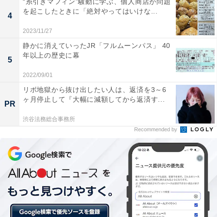
“糸引きマフィン”騒動に学ぶ、個人商店が問題
ち着きます。（女性 56歳 兵庫県）
を起こしたときに「絶対やってはいけな...
4
2023/11/27
静かに消えていったJR「フルムーンパス」 40
床に直接汚れを付着させないようにするため必要。
年以上の歴史に幕
5
（男性 41歳 長野県）
2022/09/01
リボ地獄から抜け出したい人は、返済を3～6
ヶ月停止して『大幅に減額してから返済す...
最も多かった理由は、床の汚れ防止のためでした。1日
PR
に何度も利用する場所なだけに、床を清潔に保ちたいと
渋谷法務総合事務所
思っている人は多いようです。
Recommended by
冬場に足が冷えるのであったほうがいい。特に1階
は冷えるので必要。（女性 50歳 神奈川県）
スリッパを使わないため足が冷えるから。汚れ防止