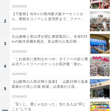
2026/08/06
【千葉県】918㎡の県内最大級マーケットか
ら、廃校をリノベした直売所まで。ファー...
2
2026/08/06
立山連峰と富山湾を望む展望風呂に、水深333
mの海洋深層水風呂。富山県の人気日帰...
3
2026/08/06
「これ絶対に便利なやつや」ダイソーの折り畳
み式ランドリーバスケットが高評価「使わ...
4
2026/08/03
【山梨県の人気日帰り温泉】「山梨日帰り温泉
源泉かけ流しの湯 桜湯」は源泉かけ流...
5
2026/08/05
「宝くじ、運じゃなかった」当たる人は“同じ
こと”してる