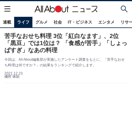
連載
ライフ
グルメ
社会
IT・ビジネス
エンタメ
リサ
苦手なおせち料理 3位「紅白なます」、2位
「黒豆」では1位は？ 「食感が苦手」「しょっ
ぱすぎ」なあの料理
今回は、All About編集部が実施したアンケート調査をもとに、「苦手なおせ
ち料理は何ですか？」の結果をランキングで紹介します。
2021.12.23
磯野 琢朗