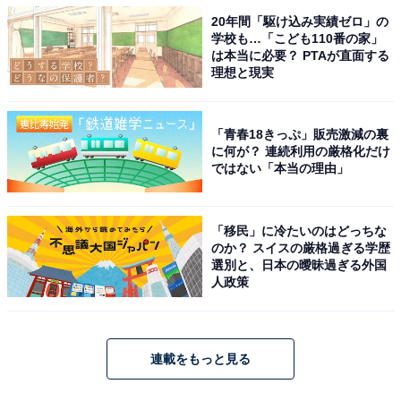
20年間「駆け込み実績ゼロ」の
学校も…「こども110番の家」
は本当に必要？ PTAが直面する
理想と現実
「青春18きっぷ」販売激減の裏
に何が？ 連続利用の厳格化だけ
ではない「本当の理由」
「移民」に冷たいのはどっちな
のか？ スイスの厳格過ぎる学歴
選別と、日本の曖昧過ぎる外国
人政策
連載をもっと見る