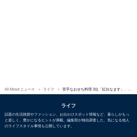
All About ニュース
ライフ
苦手なおせち料理 3位「紅白なます」、2位「黒豆」では1位は？ 「食感が苦手」「しょっぱすぎ」なあの料理
ライフ
話題の生活雑貨やファッション、お出かけスポット情報など、暮らしがもっ
と楽しく、豊かになるヒントが満載。編集部が独自調査した、気になる他人
のライフスタイル事情も公開しています。