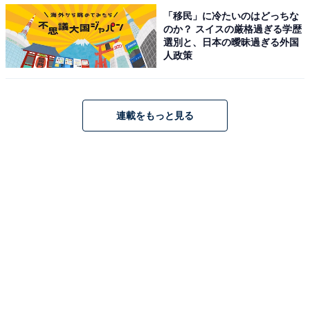
・小さい頃から縁起物として食べてきていて、食べると
「移民」に冷たいのはどっちな
幸福が来るような気がするから（30代 女性）
のか？ スイスの厳格過ぎる学歴
選別と、日本の曖昧過ぎる外国
人政策
甘露煮の栗にサツマイモや栗のあんを絡め、くちなしの
実で鮮やかに色付けした子どもにも人気の定番おせち。
黄金色の華やかな見た目から金運や勝負運アップを願う
連載をもっと見る
縁起物です。
「おいしい！ ただそれだけ」「甘くてほっこりする」と
縁起うんぬんを抜きにしてもお正月にしか食べられない
スペシャルなスイーツとして、甘党の支持を多く集めま
した。
2位は「黒豆」