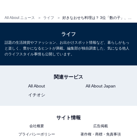
2位は135票で「黒豆」。
All About ニュース
ライフ
好きなおせち料理は？ 3位「数の子」、2位「黒豆」を抑えた1位は？ 大人も子どもも好きなあの料理
・お正月にしか食べられない手の込んだ甘い物がおいし
い（30代 女性）
ライフ
・黒豆はシンプルな料理ですが、豆本来のうまみをしっ
話題の生活雑貨やファッション、お出かけスポット情報など、暮らしがもっ
と楽しく、豊かになるヒントが満載。編集部が独自調査した、気になる他人
かり味わえるから（20代 男性）
のライフスタイル事情も公開しています。
・子供の頃、祖父がよくおいしい黒豆を炊いてくれたこ
とを思い出すから（40代 女性）
関連サービス
シンプルながら煮る時間、戻し時間、浸し時間と作るの
All About
All About Japan
に数日かかる「黒豆」。「まめに暮らせるように」「ま
イチオシ
めに働けるように」などの願いが込められています。
サイト情報
1位の栗きんとんとはまた違った素朴な甘さやつまみや
すさで「つい手が伸びてしまう」という意見が寄せられ
会社概要
広告掲載
プライバシーポリシー
著作権・商標・免責事項
ました。