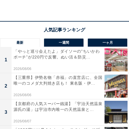
最新
一週間
一ヶ月
「やっと巡り会えたよ」ダイソーの“ちいかわ
ポーチ”が220円で反響。ぬい活＆防災...
1
2026/08/06
【三重県】伊勢名物「赤福」の直営店に、全国
唯一のコメダ大判焼き店も！ 東名阪・伊...
2
2026/08/06
好きなおせち1位は「栗きんとん」
【京都府の人気スーパー銭湯】「宇治天然温泉
源氏の湯」は宇治市内唯一の天然温泉と...
では最も多くの人が「好き」と答えたおせち料理は？ 以
3
下に示したのは「好きなおせち料理は何ですか？」（複
2026/08/07
数回答）のアンケート結果を集計したものです。