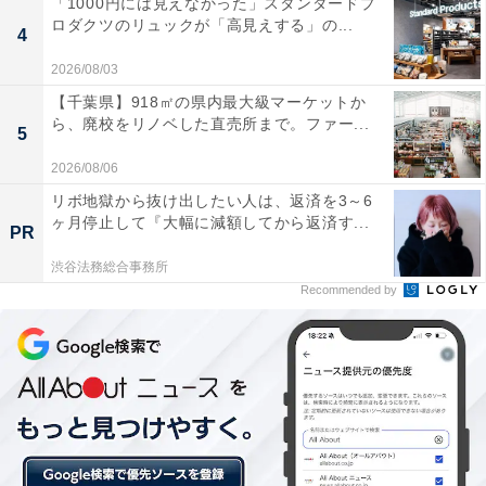
「1000円には見えなかった」スタンダードプ
ロダクツのリュックが「高見えする」の...
4
2026/08/03
【千葉県】918㎡の県内最大級マーケットか
ら、廃校をリノベした直売所まで。ファー...
5
2026/08/06
リボ地獄から抜け出したい人は、返済を3～6
ヶ月停止して『大幅に減額してから返済す...
PR
渋谷法務総合事務所
Recommended by
＞＞「伊達巻」「なます」は何位？ 全ランキングはこち
ら！