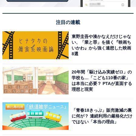
注目の連載
東野圭吾や湊かなえだけじゃな
い、「業と罪」を描く『映画ち
いかわ』から強く連想した映画
8選
20年間「駆け込み実績ゼロ」の
学校も…「こども110番の家」
は本当に必要？ PTAが直面する
1位は175票で「栗きんとん」
理想と現実
・ねっとりとした甘すぎないサツマイモに栗が美味しい
「青春18きっぷ」販売激減の裏
（50代 女性）
に何が？ 連続利用の厳格化だけ
・おせちの時しか食べられなくて甘くておいしいから
ではない「本当の理由」
（40代 女性）