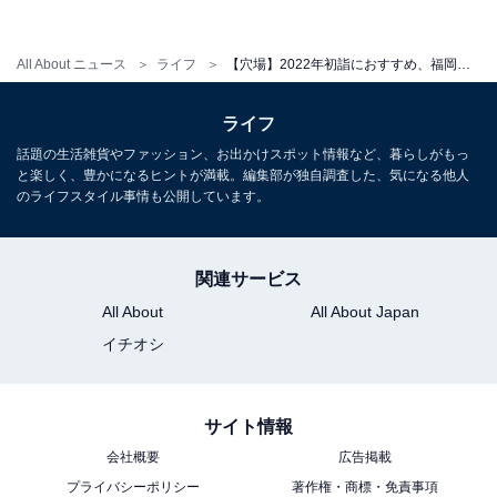
だと思った神社で2022年の開運をしっかり祈願して、良
い1年にしたいですね。
All About ニュース
ライフ
【穴場】2022年初詣におすすめ、福岡の神社3選！ 寺社巡り好きライターが厳選【旅行にもおすすめ】
ライフ
【おすすめ記事】
話題の生活雑貨やファッション、お出かけスポット情報など、暮らしがもっ
・
と楽しく、豊かになるヒントが満載。編集部が独自調査した、気になる他人
心得ておきたい正しい神社の参拝マナーとは？ 独自の作
のライフスタイル事情も公開しています。
法がある神社別参拝方法も伝授
・
関連サービス
【開運祈願】2022年の初詣はここで決まり！ 全国の人気
All About
All About Japan
神社5選【寺社巡り好きライター厳選】
イチオシ
・
【ご利益別】2022年、年明け参拝におすすめの神社8
選！ 寺社巡り好きライター厳選【旅行・観光にも】
サイト情報
・
会社概要
広告掲載
「全国おみやげ好感度県」ランキング！ 3位「京都」、2
プライバシーポリシー
著作権・商標・免責事項