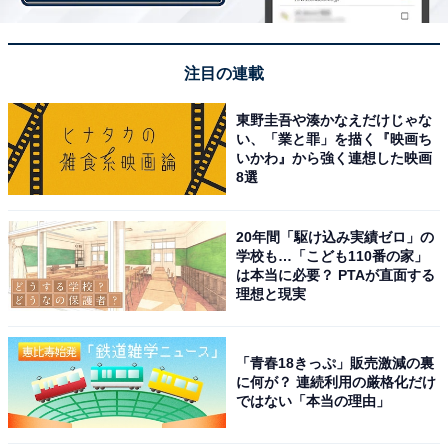
注目の連載
東野圭吾や湊かなえだけじゃな
い、「業と罪」を描く『映画ち
いかわ』から強く連想した映画
おすすめ神社３．飯盛神社
8選
20年間「駆け込み実績ゼロ」の
学校も…「こども110番の家」
は本当に必要？ PTAが直面する
理想と現実
「青春18きっぷ」販売激減の裏
に何が？ 連続利用の厳格化だけ
ではない「本当の理由」