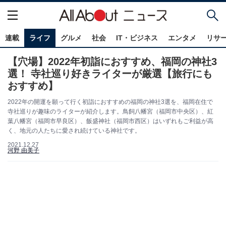
連載
ライフ
グルメ
社会
IT・ビジネス
エンタメ
リサ
【穴場】2022年初詣におすすめ、福岡の神社3
選！ 寺社巡り好きライターが厳選【旅行にも
おすすめ】
2022年の開運を願って行く初詣におすすめの福岡の神社3選を、福岡在住で
寺社巡りが趣味のライターが紹介します。鳥飼八幡宮（福岡市中央区）、紅
葉八幡宮（福岡市早良区）、飯盛神社（福岡市西区）はいずれもご利益が高
く、地元の人たちに愛され続けている神社です。
2021.12.27
河野 由美子