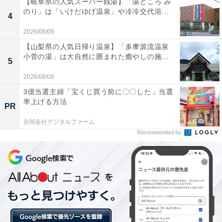
【岐阜県の人気スーパー銭湯】「湯どころ み
豊かな緑が広がる紅葉山の山頂にある紅葉八幡宮（筆者撮影）
のり」は「いけだゆげ温泉」や冷冷交代浴...
4
2026/08/09
福岡市地下鉄空港線の藤崎駅から徒歩7分の紅葉山山頂
【山梨県の人気日帰り温泉】「多摩源流温泉
にある、紅葉八幡宮。春は桜、秋は紅葉が境内に咲き誇
小菅の湯」は大自然に囲まれた癒やしの施...
5
る美しい神社です。福岡藩主・黒田家の守護神として発
展し、多くのご祭神を祭る早良総鎮守として地元市民に
2026/08/09
愛されている一方で、遠方からの参拝者も多く、近年は
3億当選主婦「宝くじ買う前に〇〇した」当選
率上げる方法
初詣参拝者が10万人を超えるのだとか。
PR
合同会社デジタルファーム
Recommended by