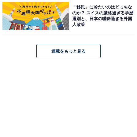
「移民」に冷たいのはどっちな
のか？ スイスの厳格過ぎる学歴
選別と、日本の曖昧過ぎる外国
人政策
毎年10月に行われる勇壮な流鏑馬（やぶさめ）が有名な飯盛神社（筆者撮
影）
連載をもっと見る
福岡市地下鉄七隈線の橋本駅から車で10分ほど走った飯
盛山に鎮座する飯盛神社は、恋愛はもちろん、仕事やお
金など万事の縁を結ぶご利益で知られる神社です。神武
天皇の母・玉依姫命や万物を生み出した伊弉再命（いざ
なみのみこと）が祭られています。境内にある「智恵の
湧水」を求めて受験生が多く初詣に訪れることでも有名
です。
実は福岡県は全国で3番目に神社が多い県。アクセスの
良い福岡都市圏にも人気の神社が点在しています。ここ