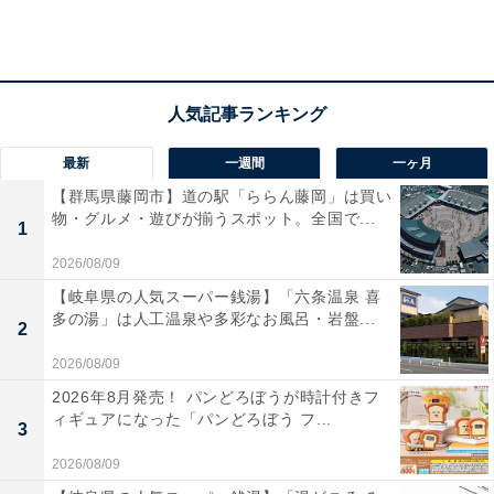
おすすめ神社２．紅葉八幡宮
最新
一週間
一ヶ月
【群馬県藤岡市】道の駅「ららん藤岡」は買い
物・グルメ・遊びが揃うスポット。全国で...
1
2026/08/09
【岐阜県の人気スーパー銭湯】「六条温泉 喜
多の湯」は人工温泉や多彩なお風呂・岩盤...
2
2026/08/09
2026年8月発売！ パンどろぼうが時計付きフ
ィギュアになった「パンどろぼう フ...
3
2026/08/09