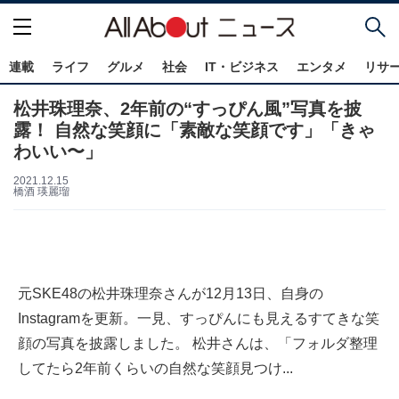
連載
ライフ
グルメ
社会
IT・ビジネス
エンタメ
リサ
松井珠理奈、2年前の“すっぴん風”写真を披
露！ 自然な笑顔に「素敵な笑顔です」「きゃ
わいい〜」
2021.12.15
橋酒 瑛麗瑠
元SKE48の松井珠理奈さんが12月13日、自身の
Instagramを更新。一見、すっぴんにも見えるすてきな笑
顔の写真を披露しました。 松井さんは、「フォルダ整理
してたら2年前くらいの自然な笑顔見つけ...