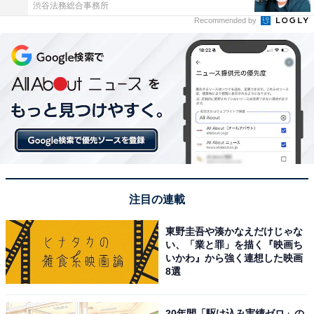
渋谷法務総合事務所
Recommended by
注目の連載
東野圭吾や湊かなえだけじゃな
い、「業と罪」を描く『映画ち
いかわ』から強く連想した映画
8選
20年間「駆け込み実績ゼロ」の