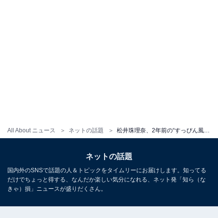
All About ニュース
ネットの話題
松井珠理奈、2年前の“すっぴん風”写真を披露！ 自然な笑顔に「素敵な笑顔です」「きゃわいい〜」
ネットの話題
国内外のSNSで話題の人＆トピックをタイムリーにお届けします。知ってる
だけでちょっと得する、なんだか楽しい気分になれる、ネット発「知ら（な
きゃ）損」ニュースが盛りだくさん。