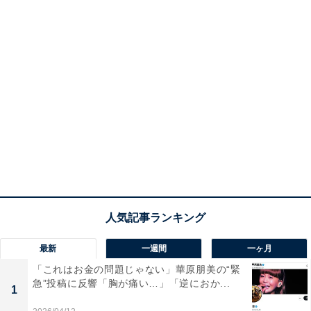
最新
一週間
一ヶ月
「これはお金の問題じゃない」華原朋美の“緊
急”投稿に反響「胸が痛い…」「逆におか...
1