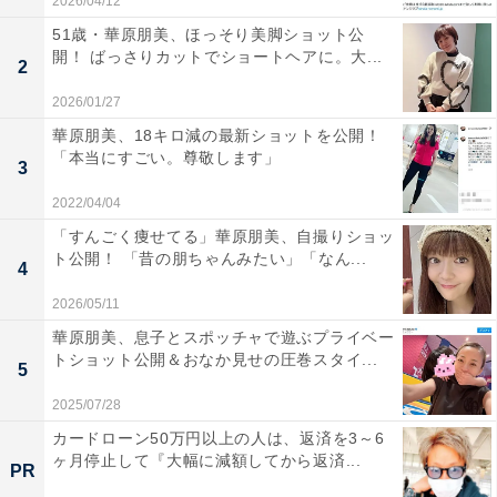
2026/04/12
51歳・華原朋美、ほっそり美脚ショット公
開！ ばっさりカットでショートヘアに。大...
2
2026/01/27
華原朋美、18キロ減の最新ショットを公開！
「本当にすごい。尊敬します」
3
2022/04/04
「すんごく痩せてる」華原朋美、自撮りショッ
ト公開！ 「昔の朋ちゃんみたい」「なん...
4
2026/05/11
華原朋美、息子とスポッチャで遊ぶプライベー
トショット公開＆おなか見せの圧巻スタイ...
5
2025/07/28
カードローン50万円以上の人は、返済を3～6
ヶ月停止して『大幅に減額してから返済...
PR