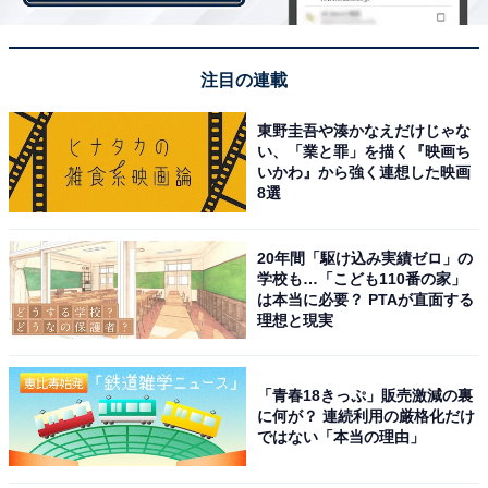
＞＞次ページ：小学生は低学年と高学年で予算に幅
注目の連載
【おすすめ記事】
東野圭吾や湊かなえだけじゃな
い、「業と罪」を描く『映画ち
・
いかわ』から強く連想した映画
Z世代が選ぶ「2021年ほしいクリスマスプレゼント」
8選
TOP10！ 「スキンケア用品」「洋服」を抑えた1位は？
・
20年間「駆け込み実績ゼロ」の
小学生の保護者503人に聞いた教育の悩みを相談したい
学校も…「こども110番の家」
は本当に必要？ PTAが直面する
著名人ランキング！ 2位「林修」、1位は？
理想と現実
・
小学生に人気のYouTuberランキング！ 3連覇中の
「青春18きっぷ」販売激減の裏
『HikakinTV』を抑えた1位は？
に何が？ 連続利用の厳格化だけ
・
ではない「本当の理由」
小学生のとき嫌いだった給食ランキング！ 定番の「牛