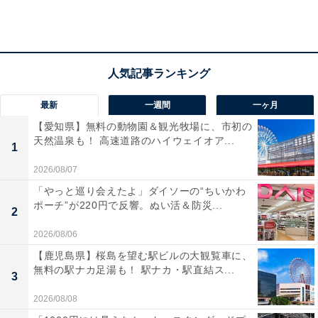
最新
一週間
一ヶ月
【愛知県】無料の動物園＆観光牧場に、市初の
天然温泉も！ 高速道路のハイウェイオア...
1
「3〜6歳」40％以上が「3000〜5000円」、昔から
2026/08/07
愛されるトイブランドが人気
「やっと巡り会えたよ」ダイソーの“ちいかわ
ポーチ”が220円で反響。ぬい活＆防災...
「3〜6歳」は、「3000〜5000円」が42.7％と最多で
2
す。2番目が「5000〜7500円」で19.8％、「3000円以
2026/08/06
下」が16.4％という結果に。平均金額は4629円でした。
【鹿児島県】桜島を望む駅ビルの大観覧車に、
無料の駅ナカ足湯も！ 駅ナカ・駅直結ス...
3
2026/08/08