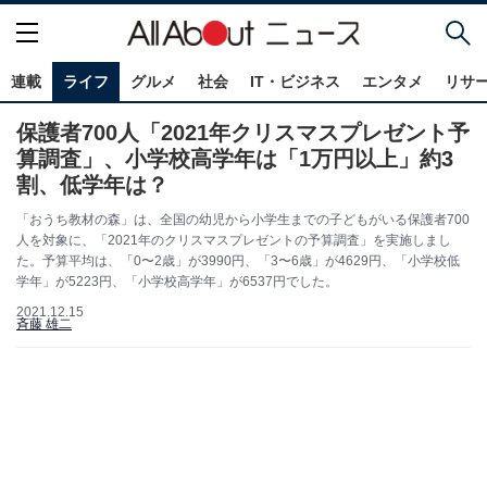
連載
ライフ
グルメ
社会
IT・ビジネス
エンタメ
リサ
保護者700人「2021年クリスマスプレゼント予
算調査」、小学校高学年は「1万円以上」約3
割、低学年は？
「おうち教材の森」は、全国の幼児から小学生までの子どもがいる保護者700
人を対象に、「2021年のクリスマスプレゼントの予算調査」を実施しまし
た。予算平均は、「0〜2歳」が3990円、「3〜6歳」が4629円、「小学校低
学年」が5223円、「小学校高学年」が6537円でした。
2021.12.15
斉藤 雄二