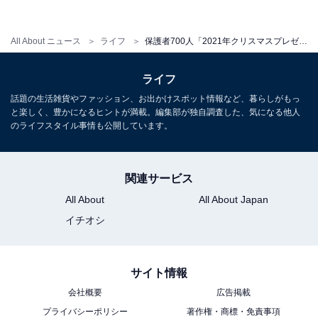
1
2
All About ニュース
ライフ
保護者700人「2021年クリスマスプレゼント予算調査」、小学校高学年は「1万円以上」約3割、低学年は？
ライフ
話題の生活雑貨やファッション、お出かけスポット情報など、暮らしがもっ
と楽しく、豊かになるヒントが満載。編集部が独自調査した、気になる他人
のライフスタイル事情も公開しています。
関連サービス
All About
All About Japan
イチオシ
サイト情報
会社概要
広告掲載
プライバシーポリシー
著作権・商標・免責事項