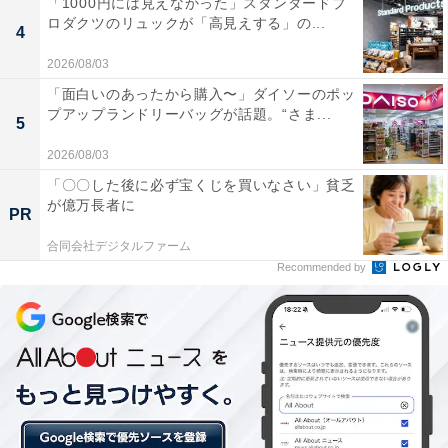
「1000円には見えなかった」スタンダードプ
ロダクツのリュックが「高見えする」の...
4
2026/08/03
「面白いのあったから購入〜」ダイソーのポッ
プアップランドリーバッグが話題。“さま...
5
2026/08/03
「〇〇した後に必ず宝くじを買いなさい」貧乏
が億万長者に
PR
3〜6歳のプレゼント予算
合同会社デジタルファーム
Recommended by
欲しいプレゼントは、女の子が「シルバニアファミリ
ー」、男の子が「プラレール」でした。2位以下を見る
と、プリキュアやトミカなどがランクインしており、長
年愛されているブランドシリーズが多いようです。