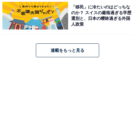
乳」を抑えて1位になった嫌われメニューとは
「移民」に冷たいのはどっちな
・
のか？ スイスの厳格過ぎる学歴
小学生が「一番あこがれているスポーツ選手」ランキン
選別と、日本の曖昧過ぎる外国
人政策
グ！ 3位「池江璃花子」、2位「大坂なおみ」、1位は？
連載をもっと見る