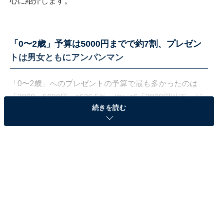
心に紹介します。
「0〜2歳」予算は5000円までで約7割、プレゼン
トは男女ともにアンパンマン
「0〜2歳」へのプレゼントの予算で最も多かったのは
「3000〜5000円」で36.5％、次いで「3000円以下」が
続きを読む
30.4％、「5000〜7500円」が17.4％でした。5000円ま
でで約7割近くを占めています。平均金額は3990円。