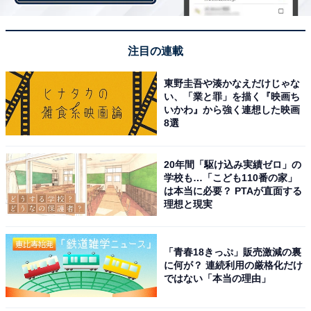
スできます。
注目の連載
「住み続けたい街（自治体）ランキング」は、2020～
2021年の回答者数50人以上の自治体を対象として集計。
東野圭吾や湊かなえだけじゃな
い、「業と罪」を描く『映画ち
このランキングは、「ずっと住んでいたい」という設問
いかわ』から強く連想した映画
に対して、そう思う：100点、どちらかと言えばそう思
8選
う：75点、どちらでもない：50点、どちらかと言えばそ
う思わない：25点、そう思わない：0点とした場合の平
20年間「駆け込み実績ゼロ」の
均値でランキングを作成しています。
学校も…「こども110番の家」
は本当に必要？ PTAが直面する
理想と現実
＞5位までの全ランキング結果を見る
「青春18きっぷ」販売激減の裏
に何が？ 連続利用の厳格化だけ
ではない「本当の理由」