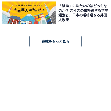
【おすすめ記事】
「移民」に冷たいのはどっちな
・
のか？ スイスの厳格過ぎる学歴
富山県の「街の幸福度」ランキング！ 3位「滑川市」、2
選別と、日本の曖昧過ぎる外国
人政策
位「射水市」、1位は？
・
富山県の住みここちランキング！ 3位「富山市」、2位
連載をもっと見る
「滑川市」、1位は2年連続の…
・
富山県が「美肌県グランプリ」全国1位に！気象条件が
影響？
・
東京は42位？ 経済的に豊かな都道府県ランキング3位
「茨城県」2位「富山県」1位は…
【関連リンク】