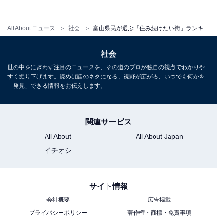
・
プレスリリース
All About ニュース
社会
富山県民が選ぶ「住み続けたい街」ランキング！ 3位「射水市」、2位「氷見市」、1位は？
社会
世の中をにぎわず注目のニュースを、その道のプロが独自の視点でわかりや
すく掘り下げます。読めば話のネタになる、視野が広がる、いつでも何かを
「発見」できる情報をお伝えします。
関連サービス
All About
All About Japan
イチオシ
サイト情報
1
2
会社概要
広告掲載
プライバシーポリシー
著作権・商標・免責事項