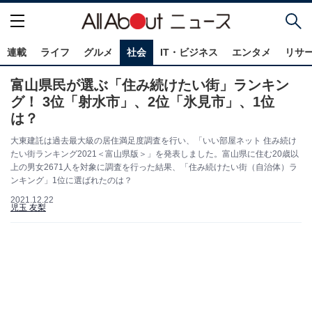
連載
ライフ
グルメ
社会
IT・ビジネス
エンタメ
リサ
富山県民が選ぶ「住み続けたい街」ランキン
グ！ 3位「射水市」、2位「氷見市」、1位
は？
大東建託は過去最大級の居住満足度調査を行い、「いい部屋ネット 住み続け
たい街ランキング2021＜富山県版＞」を発表しました。富山県に住む20歳以
上の男女2671人を対象に調査を行った結果、「住み続けたい街（自治体）ラ
ンキング」1位に選ばれたのは？
2021.12.22
児玉 友梨