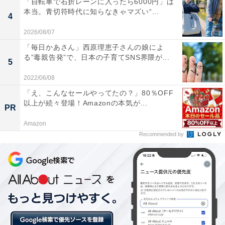
「自転車で右折レーンに入ったら6000円」は
本当。青切符時代に知らなきゃマズい“...
4
2026/08/07
「毎日かあさん」西原理恵子さんの娘によ
る”毒親告発”で、日本の子育てSNS界隈が...
5
2022/06/08
「え、こんなセールやってたの？」80％OFF
以上が続々登場！Amazonの本気が...
PR
1位は美しい日本の原風景が広がる「南砺市」
Amazon
Recommended by
2004年に周辺の8つの町村が大合併して誕生した「南砺
市」。市内全体の約8割が森林の山岳地域で、山間部に
は世界遺産「五箇山合掌造り集落」があります。同市周
囲には、県内人気の都市部や石川県金沢市などが隣接。
また、幹線道路や東海北陸自動車道のインターチェンジ
があるため富山空港・小松空港までは約1時間でアクセ