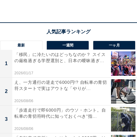
2位は豊かな自然に恵まれている「氷見市」
最新
一週間
一ヶ月
「氷見市」は海・山・街の距離が近く、美しい景色が広
「移民」に冷たいのはどっちなのか？ スイス
の厳格過ぎる学歴選別と、日本の曖昧過ぎ...
がる地域。東は日本海に面して富山湾に臨み、東は石動
1
山を間にして石川県に接しています。氷見漁港では、全
2026/01/17
国的にも有名な「ひみ寒ブリ」をはじめ、豊富な種類の
え、一方通行の逆走で6000円!? 自転車の青切
魚が水揚げされます。
符スタートで実はアウトな「やりが...
2
2026/08/06
「歩道走行で即6000円」のウソ・ホント。自
転車の青切符時代に知っておくべき“指...
3
2026/08/06