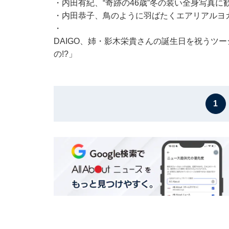
・
内田有紀、“奇跡の46歳”冬の装い全身写真
・
内田恭子、鳥のように羽ばたくエアリアルヨ
・
DAIGO、姉・影木栄貴さんの誕生日を祝うツー
の!?」
1