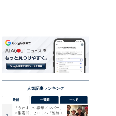
最新
一週間
一ヶ月
「うわすごい豪華メンバー」
「さす
木梨憲武、ヒロミへ「連絡く
は」高
1
1