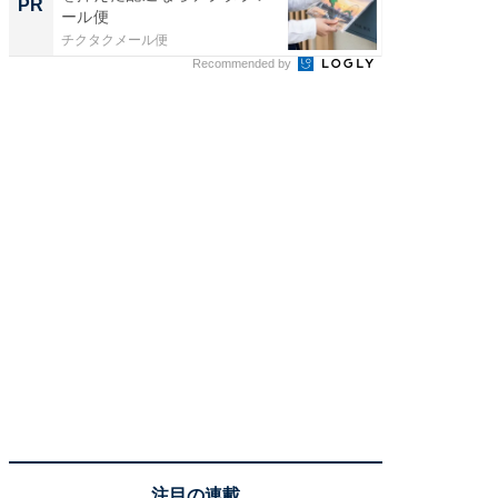
PR
PR
ール便
ル便！
チクタクメール便
チクタク
Recommended by
注目の連載