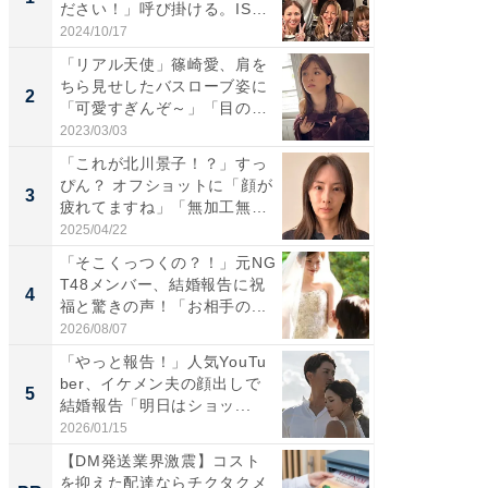
ださい！」呼び掛ける。IS
災地を
S...
「カ...
2024/10/17
2026/08/0
「リアル天使」篠崎愛、肩を
「女の
ちら見せしたバスローブ姿に
介、バ
2
2
「可愛すぎんぞ～」「目の表
らのプレ
情...
愛...
2023/03/03
2026/08/0
「これが北川景子！？」すっ
「脚が
ぴん？ オフショットに「顔が
横川尚
3
3
疲れてますね」「無加工無
ムキな姿
表...
刃...
2025/04/22
2026/08/0
「そこくっつくの？！」元NG
「え、
T48メンバー、結婚報告に祝
芸人、2
4
4
福と驚きの声！「お相手の...
エットに
2026/08/07
2026/08/0
「やっと報告！」人気YouTu
「脳がバ
ber、イケメン夫の顔出しで
装姿が話
5
5
結婚報告「明日はショッ...
のお父さ
2026/01/15
2026/08/0
【DM発送業界激震】コスト
【あの
を抑えた配達ならチクタクメ
M発送