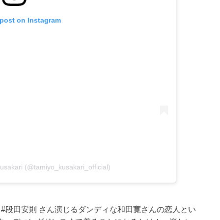
 post on Instagram
usakari (@tamiyo_kusakari_official)
#段田安則 さん演じるダンディな和田寛さんの恋人とい