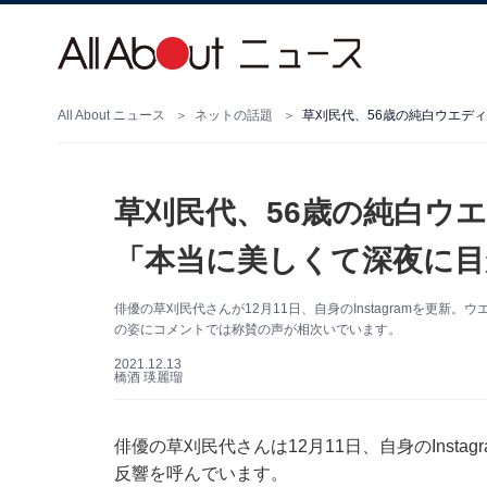
All About ニュース
ネットの話題
草刈民代、56歳の純白ウエデ
草刈民代、56歳の純白ウ
「本当に美しくて深夜に目
俳優の草刈民代さんが12月11日、自身のInstagramを更
の姿にコメントでは称賛の声が相次いでいます。
2021.12.13
橋酒 瑛麗瑠
俳優の草刈民代さんは12月11日、自身のInst
反響を呼んでいます。