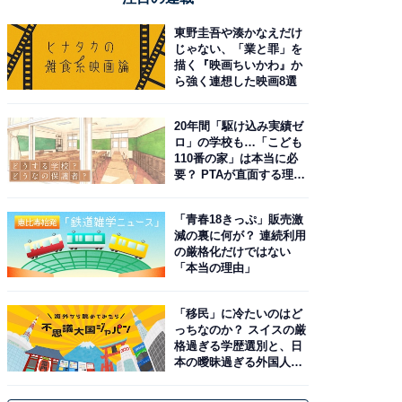
東野圭吾や湊かなえだけ
じゃない、「業と罪」を
描く『映画ちいかわ』か
ら強く連想した映画8選
20年間「駆け込み実績ゼ
ロ」の学校も…「こども
110番の家」は本当に必
要？ PTAが直面する理想
と現実
「青春18きっぷ」販売激
減の裏に何が？ 連続利用
の厳格化だけではない
「本当の理由」
「移民」に冷たいのはど
っちなのか？ スイスの厳
格過ぎる学歴選別と、日
本の曖昧過ぎる外国人政
策