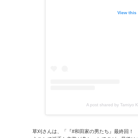
View this
A post shared by Tamiyo K
草刈さんは、「『#和田家の男たち』最終回！ 