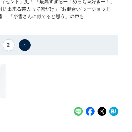
ィセント』風！ 「最高すぎるー！めっちゃ好きー！」
抗出来る芸人って俺だけ」 “お似合い”ツーショット
露！ 「小雪さんに似てると思う」の声も
2