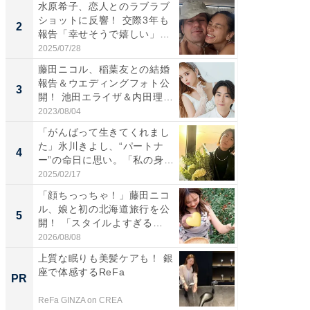
水原希子、恋人とのラブラブ
「脚が
ショットに反響！ 交際3年も
横川尚
2
2
報告「幸せそうで嬉しい」
ムキな姿
「...
刃...
2025/07/28
2026/08/0
藤田ニコル、稲葉友との結婚
「え、
報告＆ウエディングフォト公
芸人、2
3
3
開！ 池田エライザ＆内田理
エットに
央...
2023/08/04
2026/08/0
「がんばって生きてくれまし
「脳がバ
た」氷川きよし、“パートナ
装姿が話
4
4
ー”の命日に思い。「私の身
のお父さ
体...
2025/02/17
2026/08/0
「顔ちっっちゃ！」藤田ニコ
「ちょ
ル、娘と初の北海道旅行を公
ってま
5
5
開！ 「スタイルよすぎる
熊本地
よ〜...
...
2026/08/08
2026/08/0
上質な眠りも美髪ケアも！ 銀
上質な眠
座で体感するReFa
座で体感
PR
PR
ReFa GINZA on CREA
ReFa GIN