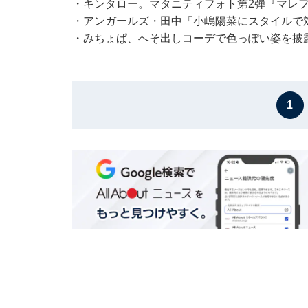
・
キンタロー。マタニティフォト第2弾『マレフ
・
アンガールズ・田中「小嶋陽菜にスタイルで対
・
みちょぱ、へそ出しコーデで色っぽい姿を披
1