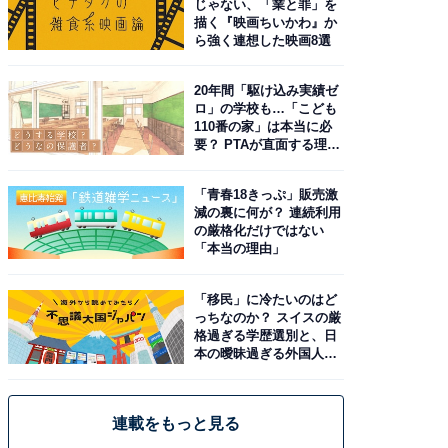
じゃない、「業と罪」を
描く『映画ちいかわ』か
ら強く連想した映画8選
20年間「駆け込み実績ゼ
ロ」の学校も…「こども
110番の家」は本当に必
要？ PTAが直面する理想
と現実
「青春18きっぷ」販売激
減の裏に何が？ 連続利用
の厳格化だけではない
「本当の理由」
「移民」に冷たいのはど
っちなのか？ スイスの厳
格過ぎる学歴選別と、日
本の曖昧過ぎる外国人政
策
連載をもっと見る