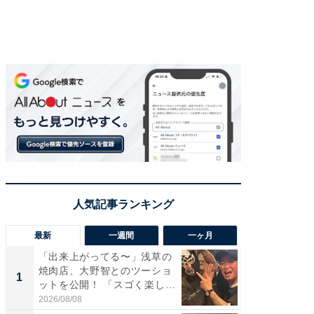
最新
一週間
一ヶ月
「出来上がってる〜」浅草の
「さす
焼肉店、大野智とのツーショ
は」高
1
1
ットを公開！ 「スゴく楽し
災地を
そ...
「カ...
2026/08/08
2026/08/0