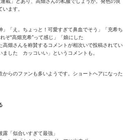
服連載」とあり、高畑さんの私服でしょうか。発色の良
ています。
神」「え。ちょっと！可愛すぎて鼻血でそう」「充希ち
れぞ“高畑充希”って感じ」「娘にした
た高畑さんを称賛するコメントが相次いで投稿されてい
いました カッコいい」というコメントも。
性からのファンも多いようです。ショートヘアになった
る
披露「似合いすぎて最強」