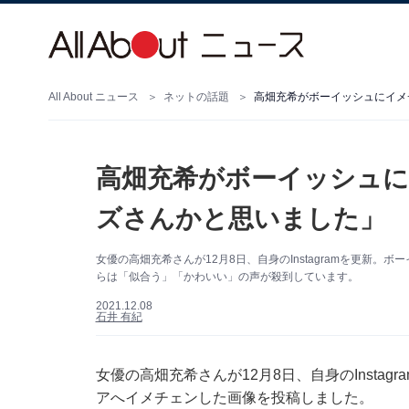
All About ニュース
ネットの話題
高畑充希がボーイッシュにイメ
高畑充希がボーイッシュ
ズさんかと思いました」
女優の高畑充希さんが12月8日、自身のInstagramを更新
らは「似合う」「かわいい」の声が殺到しています。
2021.12.08
石井 有紀
女優の高畑充希さんが12月8日、自身のInsta
アへイメチェンした画像を投稿しました。