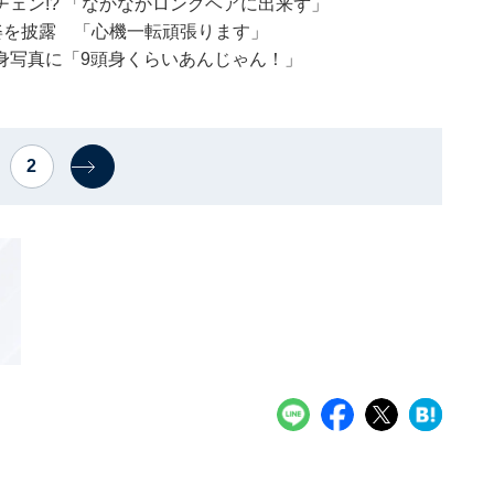
ェン!? 「なかなかロングヘアに出来ず」
姿を披露 「心機一転頑張ります」
身写真に「9頭身くらいあんじゃん！」
2