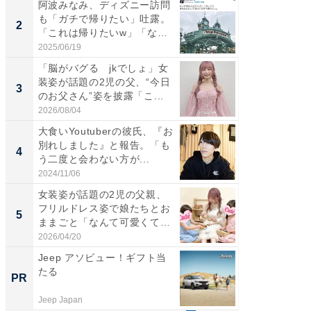
阿波みなみ、ディズニー訪問
「女の
も「ガチで帰りたい」吐露。
介、バ
2
2
「これは帰りたいw」「なん
らのプレ
ち...
愛...
2025/06/19
2026/08/0
「脳がバグる jkでしょ」女
「好感
装姿が話題の2児の父、“今日
や、“マ
3
3
のお父さん”姿を披露「こ...
画変更
財...
2026/08/04
2026/07/3
大食いYoutuberの彼氏、『お
「脚が
別れしました』と報告。「も
横川尚
4
4
う二度と会わない方が...
ムキな姿
刃...
2024/11/06
2026/08/0
女装姿が話題の2児の父親、
「2人と
フリルドレス姿で娘たちとお
團十郎
5
5
ままごと「なんて可愛くて平
「後ろ
和...
「...
2026/04/20
2026/08/0
Jeep アソビュー！ギフト当
【見城徹
たる
も変わ
PR
PR
Jeep Japan
FINCHI o