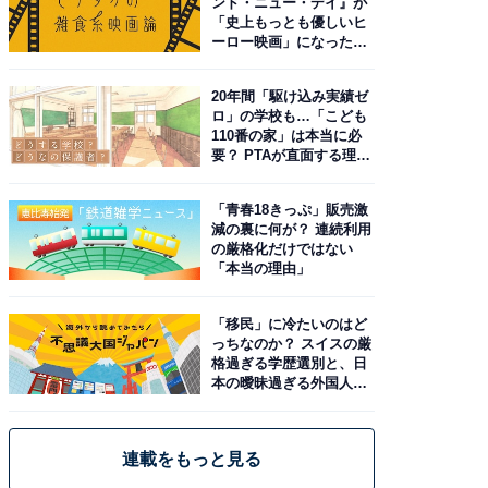
ンド・ニュー・デイ』が
「史上もっとも優しいヒ
ーロー映画」になった理
由。予習したい作品は？
20年間「駆け込み実績ゼ
ロ」の学校も…「こども
110番の家」は本当に必
要？ PTAが直面する理想
と現実
「青春18きっぷ」販売激
減の裏に何が？ 連続利用
の厳格化だけではない
「本当の理由」
「移民」に冷たいのはど
っちなのか？ スイスの厳
格過ぎる学歴選別と、日
本の曖昧過ぎる外国人政
策
連載をもっと見る