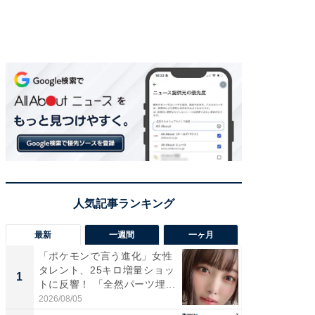
最新
一週間
一ヶ月
「ポケモンで言う進化」女性
「さす
タレント、25キロ増量ショッ
は」高
1
1
トに反響！ 「全然パーツ埋...
災地を
「カ...
2026/08/05
2026/08/0