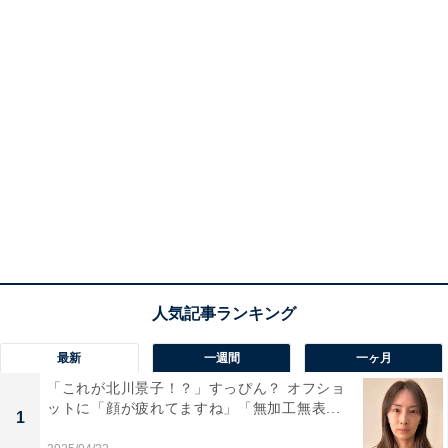
最新
一週間
一ヶ月
「これが北川景子！？」すっぴん？ オフショ
ットに「顔が疲れてますね」「無加工無表...
1