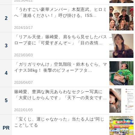
2025/04/22
「うわすごい豪華メンバー」木梨憲武、ヒロミ
へ「連絡ください！」呼び掛ける。ISS...
2
2024/10/17
「リアル天使」篠崎愛、肩をちら見せしたバス
ローブ姿に「可愛すぎんぞ～」「目の表情...
3
2023/03/03
「ガリガリやんけ」空気階段・鈴木もぐら、マ
イナス38kg！ 衝撃のビフォーアフタ...
4
2026/04/07
篠崎愛、豊満な胸元あらわなセクシー写真に
「大変けしからんです」「天下一の美女です...
5
2022/01/05
「宝くじ、運じゃなかった」当たる人は“同じ
こと”してる
PR