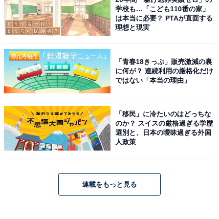
学校も…「こども110番の家」
は本当に必要？ PTAが直面する
理想と現実
「青春18きっぷ」販売激減の裏
に何が？ 連続利用の厳格化だけ
ではない「本当の理由」
「移民」に冷たいのはどっちな
のか？ スイスの厳格過ぎる学歴
選別と、日本の曖昧過ぎる外国
人政策
連載をもっと見る