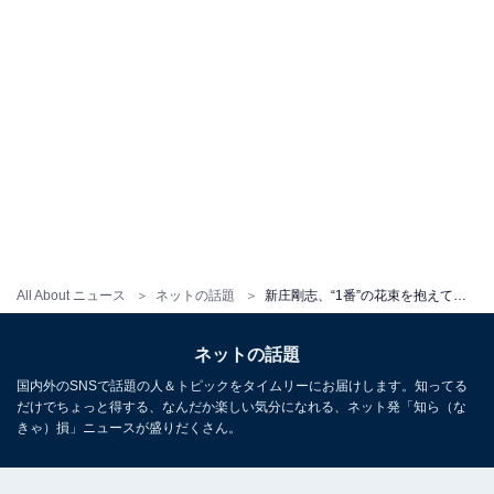
All About ニュース
ネットの話題
新庄剛志、“1番”の花束を抱えてモデルのようなブラックコーデを披露！ 「最高～世界で一番カッコいい」
ネットの話題
国内外のSNSで話題の人＆トピックをタイムリーにお届けします。知ってる
だけでちょっと得する、なんだか楽しい気分になれる、ネット発「知ら（な
きゃ）損」ニュースが盛りだくさん。