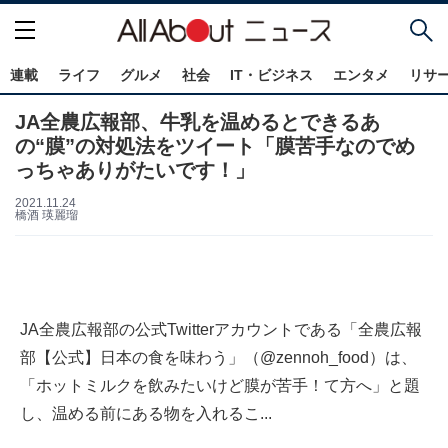
連載
ライフ
グルメ
社会
IT・ビジネス
エンタメ
リサ
JA全農広報部、牛乳を温めるとできるあ
の“膜”の対処法をツイート「膜苦手なのでめ
っちゃありがたいです！」
2021.11.24
橋酒 瑛麗瑠
JA全農広報部の公式Twitterアカウントである「全農広報
部【公式】日本の食を味わう」（@zennoh_food）は、
「ホットミルクを飲みたいけど膜が苦手！て方へ」と題
し、温める前にある物を入れるこ...