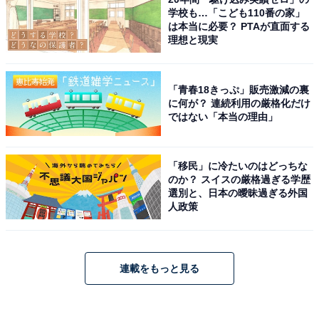
学校も…「こども110番の家」
は本当に必要？ PTAが直面する
理想と現実
「青春18きっぷ」販売激減の裏
に何が？ 連続利用の厳格化だけ
ではない「本当の理由」
「移民」に冷たいのはどっちな
のか？ スイスの厳格過ぎる学歴
選別と、日本の曖昧過ぎる外国
人政策
連載をもっと見る