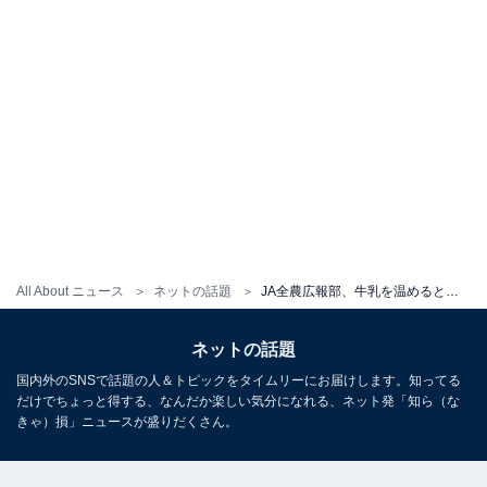
All About ニュース
ネットの話題
JA全農広報部、牛乳を温めるとできるあの“膜”の対処法をツイート「膜苦手なのでめっちゃありがたいです！」
ネットの話題
国内外のSNSで話題の人＆トピックをタイムリーにお届けします。知ってる
だけでちょっと得する、なんだか楽しい気分になれる、ネット発「知ら（な
きゃ）損」ニュースが盛りだくさん。