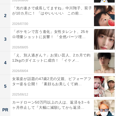
2026/08/06
「光の速さで成長してますね」中川翔子、双子
が10カ月に！ 「はやいいいい この前...
2
2026/07/30
「ポケモンで言う進化」女性タレント、25キ
ロ増量ショットに反響！ 「全然パーツ埋...
3
2026/08/05
「え、別人過ぎん？」お笑い芸人、2カ月で約
12kgのダイエットに成功！ 「イケメ...
4
2026/08/04
女装姿が話題の47歳2児の父親、ビフォーアフ
ター姿を公開！ 「素顔もお美しくて納...
5
2025/06/12
カードローン50万円以上の人は、返済を3～6
ヶ月停止して『大幅に減額してから返済...
PR