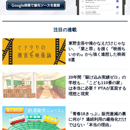
注目の連載
東野圭吾や湊かなえだけじゃな
い、「業と罪」を描く『映画ち
いかわ』から強く連想した映画
8選
20年間「駆け込み実績ゼロ」の
学校も…「こども110番の家」
は本当に必要？ PTAが直面する
理想と現実
「青春18きっぷ」販売激減の裏
に何が？ 連続利用の厳格化だけ
ではない「本当の理由」