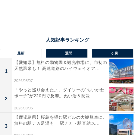
最新
一週間
一ヶ月
【愛知県】無料の動物園＆観光牧場に、市初の
天然温泉も！ 高速道路のハイウェイオア...
1
2026/08/07
「やっと巡り会えたよ」ダイソーの“ちいかわ
ポーチ”が220円で反響。ぬい活＆防災...
2
2026/08/06
【鹿児島県】桜島を望む駅ビルの大観覧車に、
無料の駅ナカ足湯も！ 駅ナカ・駅直結ス...
3