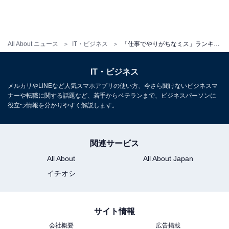
All About ニュース
IT・ビジネス
「仕事でやりがちなミス」ランキング！ 3位「確認不足」、2位「やるべきことを忘れる」、1位は？
IT・ビジネス
メルカリやLINEなど人気スマホアプリの使い方、今さら聞けないビジネスマ
ナーや転職に関する話題など、若手からベテランまで、ビジネスパーソンに
役立つ情報を分かりやすく解説します。
関連サービス
All About
All About Japan
イチオシ
サイト情報
会社概要
広告掲載