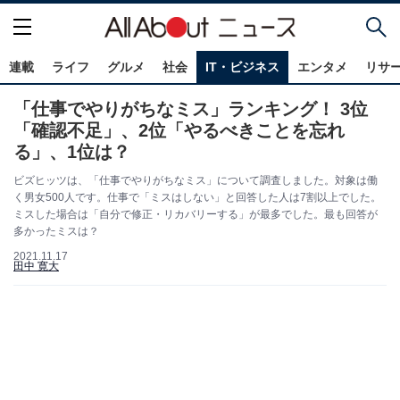
連載
ライフ
グルメ
社会
IT・ビジネス
エンタメ
リサ
「仕事でやりがちなミス」ランキング！ 3位
「確認不足」、2位「やるべきことを忘れ
る」、1位は？
ビズヒッツは、「仕事でやりがちなミス」について調査しました。対象は働
く男女500人です。仕事で「ミスはしない」と回答した人は7割以上でした。
ミスした場合は「自分で修正・リカバリーする」が最多でした。最も回答が
多かったミスは？
2021.11.17
田中 寛大