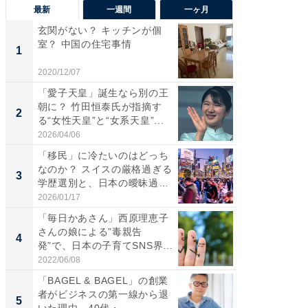
最新
一週間
一ヶ月
玄関がない？ キッチンが個
「気に
室？ 中国の住宅事情
る〜」3
1
1
バー」
好...
2020/12/07
2026/07/3
「愛子天皇」誕生なら別の王
【三重
朝に？ 竹田恒泰氏が指摘す
「鈴鹿天
2
2
る“女性天皇”と“女系天皇”...
は100
2026/04/06
2026/08/0
「移民」に冷たいのはどっち
「ミニオ
なのか？ スイスの厳格過ぎる
ッグ！ 
3
3
学歴選別と、日本の曖昧過
ど、夏限
ぎ...
2026/01/17
2026/08/0
「毎日かあさん」西原理恵子
ステラ
さんの娘による”毒親告
詰め放題
4
4
発”で、日本の子育てSNS界隈
00円で「
が...
2022/06/08
2026/08/0
「BAGEL & BAGEL」の創業
【埼玉
者がビジネスの第一線から退
「行田天
5
5