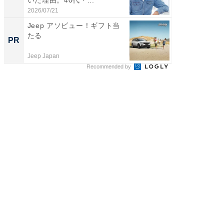
いた理由。40代・...
は和の
が...
2026/07/21
2026/08/0
Jeep アソビュー！ギフト当
免許返
たる
ゴが2つ
PR
PR
Jeep Japan
BLAZE
Recommended by