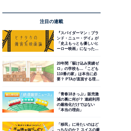
注目の連載
『スパイダーマン：ブラ
ンド・ニュー・デイ』が
「史上もっとも優しいヒ
ーロー映画」になった理
由。予習したい作品は？
20年間「駆け込み実績ゼ
ロ」の学校も…「こども
110番の家」は本当に必
要？ PTAが直面する理想
と現実
「青春18きっぷ」販売激
減の裏に何が？ 連続利用
の厳格化だけではない
「本当の理由」
「移民」に冷たいのはど
っちなのか？ スイスの厳