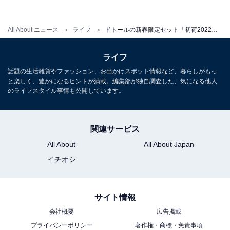
3710円引きです。
All About ニュース
ライフ
ドトールの新春限定セット「初荷2022」が発売！ 11月11日から店頭にて受付開始
ライフ
話題の生活雑貨やファッション、お出かけスポット情報など、暮らしがもっ
と楽しく、豊かになるヒントが満載。編集部が独自調査した、気になる他人
のライフスタイル事情も公開しています。
関連サービス
All About
All About Japan
イチオシ
サイト情報
会社概要
広告掲載
プライバシーポリシー
著作権・商標・免責事項