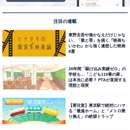
注目の連載
東野圭吾や湊かなえだけじゃな
い、「業と罪」を描く『映画ち
いかわ』から強く連想した映画
8選
「コーヒー豆セット」はコーヒーチケット入り
20年間「駆け込み実績ゼロ」の
学校も…「こども110番の家」
「コーヒー豆セット」は3種類あり、初荷価格が1800
は本当に必要？ PTAが直面する
理想と現実
円、3400円、5800円です。それぞれ、全国のドトールで
「ブレンドコーヒー」「アメリカンコーヒー」「アイス
コーヒー」各Sサイズと引き換えられる「コーヒーチケ
【要注意】東京駅で絶対にハマ
ット」入りです（利用可能期間は2021年12月26日～
る「最遠ホーム」と「メトロ乗
り換え」の絶望トラップ
2022年5月31日）。