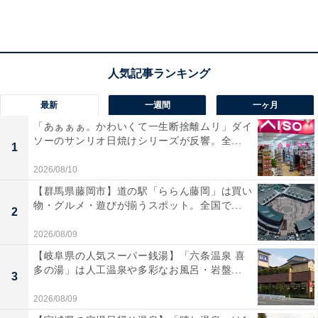
「ドリップカフェセット」はコーヒー4種類のセッ
ト
「ドリップカフェセット」は3種類あり、それぞれ初荷
価格が2200円、3900円、5600円」となっています。
最新
一週間
一ヶ月
「あぁぁぁ。かわいくて一生断捨離ムリ」ダイ
ソーのサンリオ日焼けシリーズが反響。全...
初荷価格2200円のドリップカフェセットは、計30パック
1
のセットです。内容は「ドミニカンブレンド 2022」「マ
2026/08/10
イルドブレンド」が各10パック、「ハワイコナブレン
【群馬県藤岡市】道の駅「ららん藤岡」は買い
物・グルメ・遊びが揃うスポット。全国で...
ド」「ブルーマウンテンブレンド」が各5パック。合計
2
価格（税込、以下同）2850円から650円引きとなってい
2026/08/09
ます。
【岐阜県の人気スーパー銭湯】「六条温泉 喜
多の湯」は人工温泉や多彩なお風呂・岩盤...
3
初荷価格3900円のドリップカフェセットは、計60パッ
2026/08/09
ク。内容は「ドミニカンブレンド 2022」「マイルドブレ