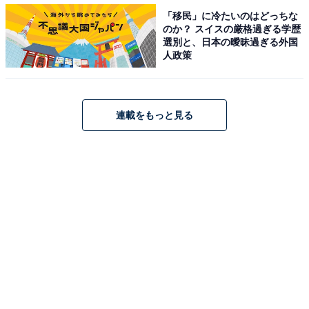
「移民」に冷たいのはどっちな
1800円のコーヒー豆セットは、「ドミニカンブレンド
のか？ スイスの厳格過ぎる学歴
選別と、日本の曖昧過ぎる外国
2002」「マイルドブレンド」が各200gと、コーヒーチケ
人政策
ット（5枚）。合計価格2980円から1180円引きです。
3400円のコーヒー豆セットは、「ドミニカンブレンド
連載をもっと見る
2002」「マイルドブレンド」「ハワイコナブレンド」が
各200gと、コーヒーチケット（5枚）、初荷2022オリジ
ナルキャニスター缶。合計価格4760円から1360円引き。
5800円のコーヒー豆セットは、「ドミニカンブレンド
2002」「マイルドブレンド」「ハワイコナブレンド」
「ブルーマウンテンブレンド」「ゴールデンモカブレン
ド」が各200gと、コーヒーチケット（10枚）、初荷
2022オリジナルキャニスター缶。合計価格9510円から