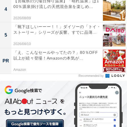
【宮城県の穴場日帰り温泉】「晴れ温泉」は1
00％源泉掛け流しの天然混合泉を楽しめ...
ンド」が各20パック、「ハワイコナブレンド」「ブルー
4
マウンテンブレンド」が各10パック。合計価格5700円か
2026/08/09
ら1800円引きです。
「靴下ほしいーーー！！」ダイソーの「トイ・
ストーリー」シリーズが反響。すでに品薄...
5
初荷価格5600円のドリップカフェセットは、計90パック
2026/08/10
です。内容は「ドミニカンブレンド 2022」「マイルドブ
「え、こんなセールやってたの？」80％OFF
以上が続々登場！Amazonの本気が...
レンド」が各30パック、「ハワイコナブレンド」「ブル
PR
ーマウンテンブレンド」が各15パック。合計価格8550円
Amazon
から2950円引きとなっています。
Recommended by