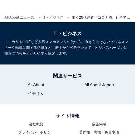
All About ニュース
IT・ビジネス
働く20代調査「コロナ禍、仕事で重視するようになった点」！ 2位「テレワークで働く」、1位は？
IT・ビジネス
メルカリやLINEなど人気スマホアプリの使い方、今さら聞けないビジネスマ
ナーや転職に関する話題など、若手からベテランまで、ビジネスパーソンに
役立つ情報を分かりやすく解説します。
関連サービス
All About
All About Japan
イチオシ
サイト情報
会社概要
広告掲載
プライバシーポリシー
著作権・商標・免責事項