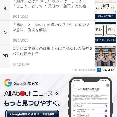
「施行」とは？ 正しい読み方は「しこう」
「せこう」どっち？ 意味や「施工」との違...
4
＞次ページ：11位までのランキング結果
2023/10/26
【おすすめ記事】
「怖い」と「恐い」の違いは？ 正しい使い方
や意味、例文を解説
・
5
「月収25万円で出社勤務」VS「月収18万円でテレワー
2023/10/16
ク勤務」5.6倍の大差で勝ったのは？
コンビニで買うのは損！たばこ税なしの新型タ
・
バコが爆売れ中
PR
「完全テレワークになっても通勤30分圏内に住み続けた
株式会社HAL
い」約5人に1人が回答！ その理由とは……？
Recommended by
・
500人調査「仕事のスキルアップのためにしているこ
と」ランキング！ 2位「勉強・情報収集」1位は？
・
男女500人が「独学で取得した資格」ランキング！
「FP」「語学系資格」を抑えた1位は？