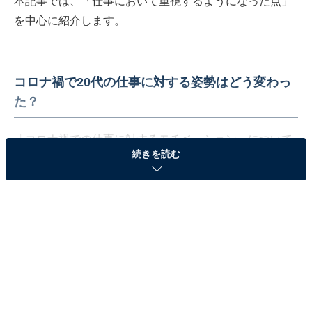
本記事では、「仕事において重視するようになった点」
を中心に紹介します。
コロナ禍で20代の仕事に対する姿勢はどう変わっ
た？
「コロナ禍での仕事に対するモチベーション」について
続きを読む
尋ねたところ、「変化あり」と答えた人は全体の
57.1％、「変化なし」と答えた人は42.9％。20代の約6
割が「コロナ禍で仕事へのモチベーションに変化があっ
た」ことが明らかとなりました。
回答者のコメントを見ると、「スキルを高める必要性を
感じた」や「もっと社会に貢献したいと思うようになっ
た」など、比較的ポジティブな内容が目立ちます。