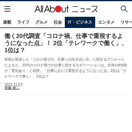
連載
ライフ
グルメ
社会
IT・ビジネス
エンタメ
リサ
働く20代調査「コロナ禍、仕事で重視するよ
うになった点」！ 2位「テレワークで働く」、
1位は？
学情が発表した「コロナ禍での、仕事への向き合い方」に関するアンケート
によると、20代のコロナ禍での仕事に対するモチベーションは、全体の約6割
が「変化あり」と回答。「仕事において重視するようになった点」2位は「テ
レワークで働く」、1位は？
2021.11.02
斉藤 雄二