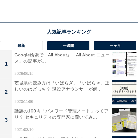
「コロナ禍で仕事において重視するようになった点（複
数回答可）」を見ると、最も多かったのは「スキルを身
に付ける」で46.9％、2位「テレワークで働く」が
40.4％、3位「副業など、本業以外の仕事にも挑戦する」
が36.3％と続きます。
最新
一週間
一ヶ月
上位TOP3には前向きな姿勢がうかがえる項目がランク
Google検索で「All About」「All About ニュー
ス」の記事が...
インしており、回答者のコメントでも、「どこに行って
1
も通用する人材になる必要性を感じた」や「出社でもテ
2026/06/15
レワークでも、どのようなスタイルでも成果を上げられ
茨城県の読み方は「いばらぎ」「いばらき」正
るようになる必要を感じた」といった声が寄せられてい
しいのはどっち？ 現役アナウンサーが解...
2
ます。
2023/11/06
話題の100均「パスワード管理ノート」ってア
働き方の変化や景気の変動があっても「必要とされる人
リ？ セキュリティの専門家に聞いてみ...
3
材になりたい」といった思いが感じられるコメントが目
2021/03/10
立ちました。