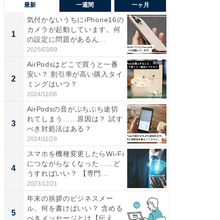
最新
一週間
一ヶ月
気付かないうちにiPhone16の
“こんな
カメラが起動しています。何
K？ お
1
1
の設定に問題があるん...
らやまし
2025/03/09
2026/08/0
AirPodsはどこで買うと一番
事例か
安い？ 割引率が高い購入タイ
管理』
2
PR
ミングはいつ？
2024/11/08
KeeperSec
AirPodsの音がぶちぶち途切
れてしまう……原因は？ 試す
3
べき対処法はある？
2024/11/29
スマホを機種変更したらWi-Fi
につながらなくなった……ど
4
うすればいい？ 【専門...
2023/12/21
年末の挨拶のビジネスメー
ル、何を書けばいい？ 含める
5
べきメッセージとは【伝え方