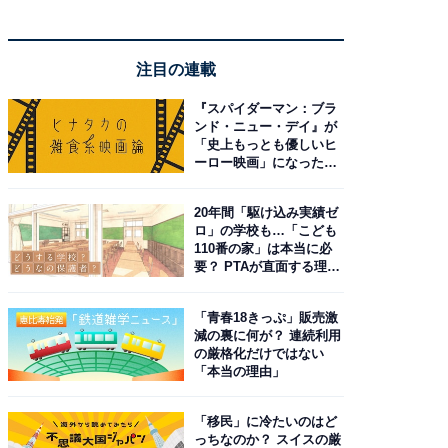
注目の連載
『スパイダーマン：ブラ
ンド・ニュー・デイ』が
「史上もっとも優しいヒ
ーロー映画」になった理
由。予習したい作品は？
20年間「駆け込み実績ゼ
ロ」の学校も…「こども
110番の家」は本当に必
要？ PTAが直面する理想
と現実
「青春18きっぷ」販売激
減の裏に何が？ 連続利用
の厳格化だけではない
「本当の理由」
「移民」に冷たいのはど
っちなのか？ スイスの厳