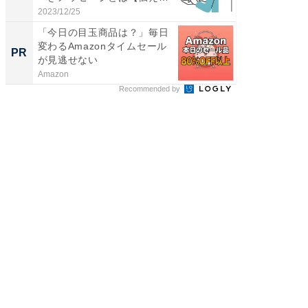
の...
2023/12/25
「今日の目玉商品は？」毎日
変わるAmazonタイムセール
PR
が見逃せない
Amazon
Recommended by