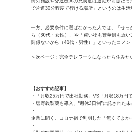
街の施設や交通機関の充実度は通勤が前提だっ
で片道30分程度で行ける場所」というのは生
一方、必要条件に選ばなかった人では、「せっ
ら（30代・女性）」や「買い物も繁華街も近
関係ないから（40代・男性）」といったコメン
＞次ページ：完全テレワークになったら住みた
【おすすめ記事】
・
「月収25万円で出社勤務」VS「月収18万円
・
塩野義製薬も導入、“週休3日制”に託された
・
企業に聞く、コロナ禍で判明した「無くてよかっ
・