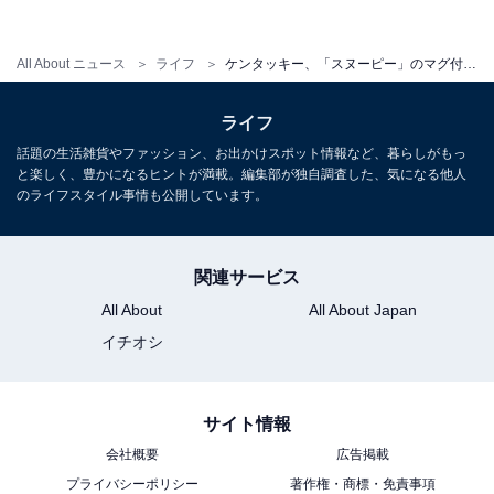
「オリジナルチキン4ピース」「ポテト（S）2個」「ト
ールマグ」
All About ニュース
ライフ
ケンタッキー、「スヌーピー」のマグ付きメニューを発売！ “仲良しハグ”デザインで身も心もほっこり
■「コンプリートパック」税込5000円
ライフ
話題の生活雑貨やファッション、お出かけスポット情報など、暮らしがもっ
と楽しく、豊かになるヒントが満載。編集部が独自調査した、気になる他人
のライフスタイル事情も公開しています。
関連サービス
All About
All About Japan
イチオシ
サイト情報
全4種のトールマグが入った「コンプリートパック」
会社概要
広告掲載
プライバシーポリシー
著作権・商標・免責事項