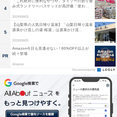
「これ絶対に便利なやつや」ダイソーの折り畳
み式ランドリーバスケットが高評価「使わ...
4
内側にもかわいらしいイラストデザイン
2026/08/03
【山梨県の人気日帰り温泉】「山梨日帰り温泉
源泉かけ流しの湯 桜湯」は源泉かけ流...
5
内側にもコミックの一場面のようなイラストがあしらわ
れていて、『ピーナッツ』ファン必見のトールマグにな
2026/08/05
っています。さらにホワイトは他の3種に比べて数が少
Amazon今日も見逃せない！80%OFF以上が
続々登場
なく設定されている“レアマグ”です。
PR
Amazon
トールマグのサイズは、上面の直径89ｍｍ、底面の直径
Recommended by
64mm、高さ106mm、容量380ml。数量限定のため、な
くなり次第販売終了となります。