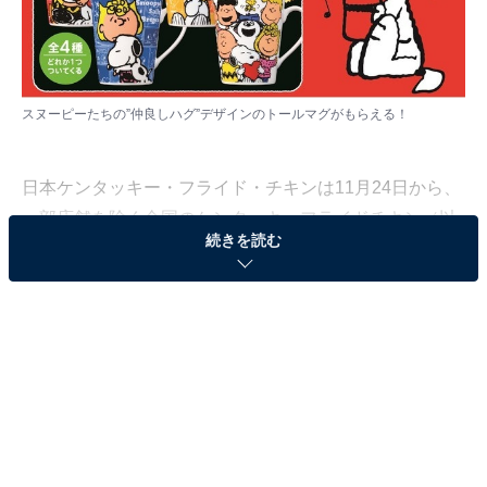
スヌーピーたちの”仲良しハグ”デザインのトールマグがもらえる！
日本ケンタッキー・フライド・チキンは11月24日から、
一部店舗を除く全国のケンタッキーフライドチキン（以
続きを読む
下、KFC）店舗で「スヌーピートールマグ」付きメニュ
ーを数量限定で販売します。11月1日に店舗での予約受
付を開始しました。価格は税込1250円から。
全4種のトールマグが手に入る！ 内側にも外側に
もかわいいデザイン