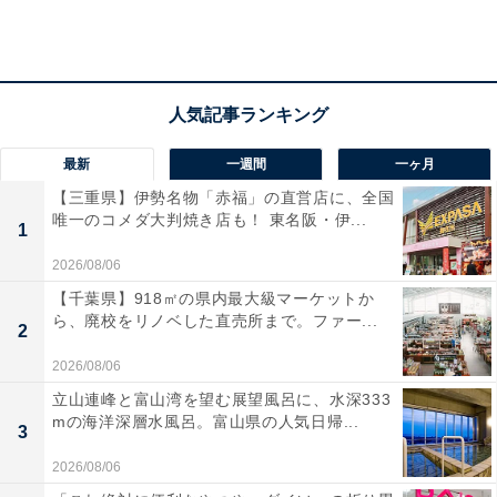
磁器素材を使用したレッド、イエロー、ブルー、ホワイ
トの全4種のカラーには、それぞれ外側に可愛らしい“仲
良しハグ”のデザインがされています。さらにハグをして
いるキャラたちの背景には、人気の高いコミック柄が使
最新
一週間
一ヶ月
われています。
【三重県】伊勢名物「赤福」の直営店に、全国
唯一のコメダ大判焼き店も！ 東名阪・伊...
1
2026/08/06
【千葉県】918㎡の県内最大級マーケットか
ら、廃校をリノベした直売所まで。ファー...
2
2026/08/06
立山連峰と富山湾を望む展望風呂に、水深333
mの海洋深層水風呂。富山県の人気日帰...
3
2026/08/06