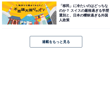
「移民」に冷たいのはどっちな
■「スヌーピートールマグつき サンドセット」税込1250
のか？ スイスの厳格過ぎる学歴
円
選別と、日本の曖昧過ぎる外国
人政策
「チキンフィレサンド」もしくは「和風チキンカツサン
ド」「ポテト（S）」「ドリンク（M）」「トールマグ」
連載をもっと見る
■「スヌーピートールマグつき チキンセット」税込1250
円
「オリジナルチキン2ピース」「ポテト（S）」「ドリン
ク（M）」「トールマグ」
■「スヌーピートールマグつき Aパック」税込1550円
「オリジナルチキン2ピース」「カーネルクリスピー2ピ
ース」「ポテト（S）」「トールマグ」
■「スヌーピートールマグつき Bパック」税込1790円