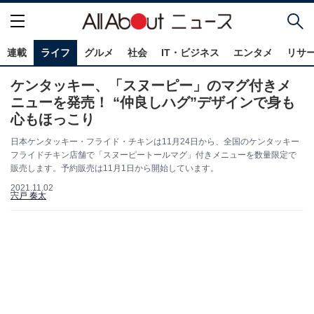
連載
ライフ
グルメ
社会
IT・ビジネス
エンタメ
リサ
ケンタッキー、「スヌーピー」のマグ付きメ
ニューを発売！ “仲良しハグ”デザインで身も
心もほっこり
日本ケンタッキー・フライド・チキンは11月24日から、全国のケンタッキー
フライドチキン店舗で「スヌーピートールマグ」付きメニューを数量限定で
販売します。予約販売は11月1日から開始しています。
2021.11.02
宍戸 奏太