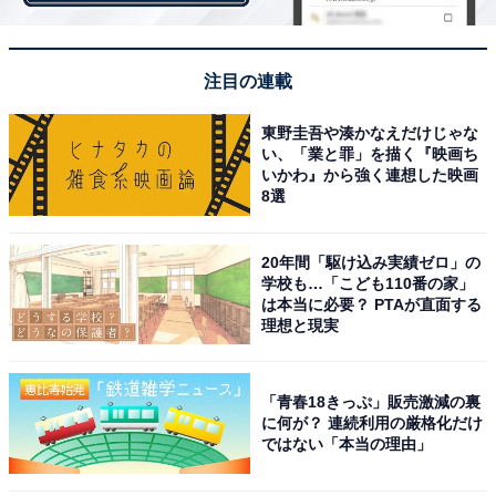
注目の連載
東野圭吾や湊かなえだけじゃな
い、「業と罪」を描く『映画ち
いかわ』から強く連想した映画
8選
20年間「駆け込み実績ゼロ」の
学校も…「こども110番の家」
全5種のトールマグ付きメニュー！ トールマグ全4
は本当に必要？ PTAが直面する
種が手に入る「コンプリートパック」も
理想と現実
販売されるのはトールマグ全4種が手に入る「コンプリ
「青春18きっぷ」販売激減の裏
ートパック」を含む全5種類のメニューです。「コンプ
に何が？ 連続利用の厳格化だけ
リートパック」は例年予約の時点で完売する人気商品に
ではない「本当の理由」
なっているので、早めの予約が必要になります。