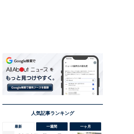
最新
一週間
一ヶ月