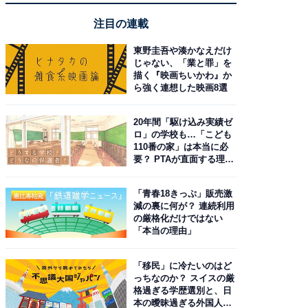
注目の連載
東野圭吾や湊かなえだけ
じゃない、「業と罪」を
描く『映画ちいかわ』か
ら強く連想した映画8選
20年間「駆け込み実績ゼ
ロ」の学校も…「こども
110番の家」は本当に必
要？ PTAが直面する理想
と現実
「青春18きっぷ」販売激
減の裏に何が？ 連続利用
の厳格化だけではない
「本当の理由」
「移民」に冷たいのはど
っちなのか？ スイスの厳
格過ぎる学歴選別と、日
本の曖昧過ぎる外国人政