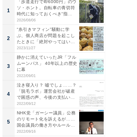
「歩道走行で即6000円」のウ
え、一方
ソ・ホント。自転車の青切符
円!? 
1
1
時代に知っておくべき“指...
で実はア
2026/08/06
2026/08/0
“糸引きマフィン”騒動に学
「歩道走
ぶ、個人商店が問題を起こし
ソ・ホ
2
2
たときに「絶対やってはいけ
時代に知
な...
2023/11/27
2026/08/0
静かに消えていったJR「フル
「自転
ムーンパス」 40年以上の歴史
たら60
3
3
に幕
時代に知
2022/09/01
2026/08/0
泣き寝入り？ 噓でしょ……？
転倒リ
「脱毛ラボ」運営会社が破産
返納後も
4
PR
で困惑の声、今後の支払い...
ー
2022/09/12
BLAZE
NHK党「ガーシー議員」公務
のリモート化を訴えるが……
5
国会議員の働き方やルール
は...
2022/09/16