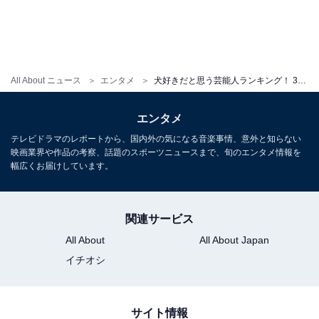
All About ニュース
エンタメ
犬好きだと思う芸能人ランキング！ 3位「所ジョージ」、2位「デヴィ夫人」、1位は……？
エンタメ
テレビドラマのレポートから、国内外の気になる音楽事情、意外と知らない
映画業界や作品の考察、話題のスポーツニュースまで、旬のエンタメ情報を
幅広くお届けしています。
関連サービス
All About
All About Japan
イチオシ
サイト情報