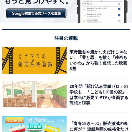
注目の連載
東野圭吾や湊かなえだけじゃな
い、「業と罪」を描く『映画ち
いかわ』から強く連想した映画
8選
20年間「駆け込み実績ゼロ」の
学校も…「こども110番の家」
は本当に必要？ PTAが直面する
理想と現実
「青春18きっぷ」販売激減の裏
に何が？ 連続利用の厳格化だけ