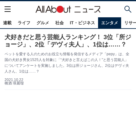
連載
ライフ
グルメ
社会
IT・ビジネス
エンタメ
リサ
犬好きだと思う芸能人ランキング！ 3位「所ジ
ョージ」、2位「デヴィ夫人」、1位は……？
ペットを愛する人のためのお役立ち情報を発信するメディア「pepy」は、全
国の犬好き男女1525人を対象に「“犬好きと言えばこの人！”と思う芸能人」
についてアンケートを実施しました。3位は所ジョージさん、2位はデヴィ夫
人さん、1位は……？
2021.10.22
橋酒 瑛麗瑠