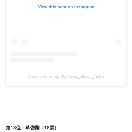
View this post on Instagram
A post shared by B'z (@bz_official_insta)
第18位：草彅剛（18票）