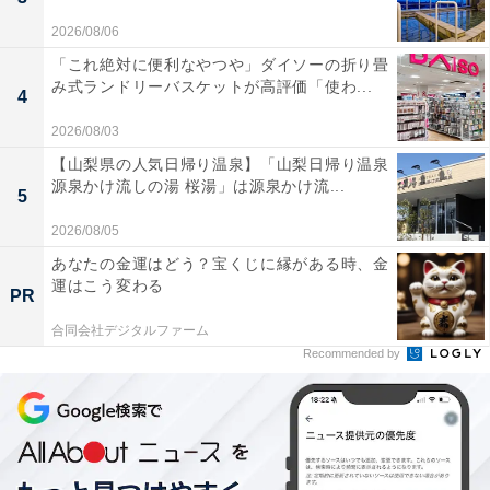
2026/08/06
「これ絶対に便利なやつや」ダイソーの折り畳
み式ランドリーバスケットが高評価「使わ...
4
2026/08/03
【山梨県の人気日帰り温泉】「山梨日帰り温泉
源泉かけ流しの湯 桜湯」は源泉かけ流...
5
2026/08/05
あなたの金運はどう？宝くじに縁がある時、金
運はこう変わる
PR
合同会社デジタルファーム
Recommended by