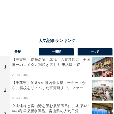
最新
一週間
一ヶ月
【三重県】伊勢名物「赤福」の直営店に、全国
唯一のコメダ大判焼き店も！ 東名阪・伊...
1
2026/08/06
【千葉県】918㎡の県内最大級マーケットか
ら、廃校をリノベした直売所まで。ファー...
2
2026/08/06
立山連峰と富山湾を望む展望風呂に、水深333
mの海洋深層水風呂。富山県の人気日帰...
3