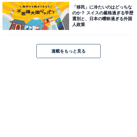
「移民」に冷たいのはどっちな
のか？ スイスの厳格過ぎる学歴
選別と、日本の曖昧過ぎる外国
また、ジュワ～っとあふれるフレンチ液の甘さとバター
人政策
の塩気が絶妙に絡み合った、甘じょっぱい味わいも癖に
なります。無我夢中で食べていたら、あっという間に完
食してしまいました。
連載をもっと見る
この商品と同じようなフレンチトーストを家で再現する
のは、なかなかハードルが高いと感じました。そんなハ
イレベルなフレンチトーストを213円（税込）で味わえ
るなんて、食べる価値大と言えそうです！
【おすすめ記事】
・