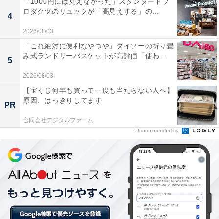
「1000円には見えなかった」スタンダードプ
ロダクツのリュックが「高見えする」の...
4
2026/08/03
レンジから取り出した後にバターが余熱で溶けます
「これ絶対に便利なやつや」ダイソーの折り畳
み式ランドリーバスケットが高評価「使わ...
5
レンジで温めた後は、上にのったバターが余熱でじんわ
2026/08/03
りと溶けていきます。その様子は、なんとも至福！ 食べ
【宝くじ何年も買って一度も当たらない人へ】
原因、はっきりしてます
る前からテンションが上がります。
PR
合同会社デジタルファーム
Recommended by