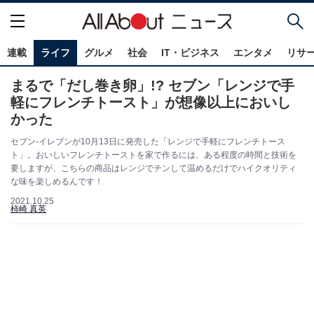
連載
ライフ
グルメ
社会
IT・ビジネス
エンタメ
リサ
まるで「だし巻き卵」!? セブン「レンジで手
軽にフレンチトースト」が想像以上においし
かった
セブン‐イレブンが10月13日に発売した「レンジで手軽にフレンチトース
ト」。おいしいフレンチトーストを家で作るには、ある程度の時間と技術を
要しますが、こちらの商品はレンジでチンして温めるだけでハイクオリティ
な味を楽しめるんです！
2021.10.25
柿崎 真英