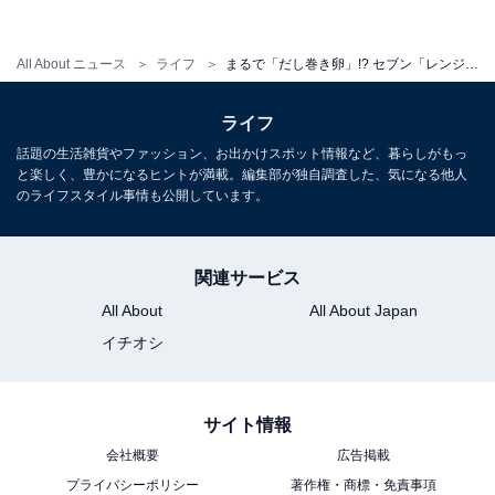
セブン「7プレミアムモンブランアイス」は専門店にも
負けない本格モンブランをアイスで再現
All About ニュース
ライフ
まるで「だし巻き卵」!? セブン「レンジで手軽にフレンチトースト」が想像以上においしかった
・
PARM（パルム）の新作「ピスタチオ＆チョコレート」
ライフ
を実食。史上初のチョコ2層がけでもパリパリにならな
話題の生活雑貨やファッション、お出かけスポット情報など、暮らしがもっ
い不思議
と楽しく、豊かになるヒントが満載。編集部が独自調査した、気になる他人
のライフスタイル事情も公開しています。
・
ローソン、税込216円の「ウインナー弁当」を1都6県で
発売！ おかずはウインナーだけ！
関連サービス
・
All About
All About Japan
ふわふわ食感のカスタードがおいしい！ ローソンの新ス
イチオシ
イーツ「カスタードを味わうパイ」実食レポ
・
【Twitterで話題】このお値段でいいの…？ Wバターで味
サイト情報
わい進化「ブラックサンダー至福のバター」を実食！
会社概要
広告掲載
プライバシーポリシー
著作権・商標・免責事項