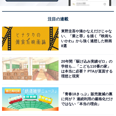
注目の連載
きめ細かな断面
東野圭吾や湊かなえだけじゃな
い、「業と罪」を描く『映画ち
いかわ』から強く連想した映画
8選
早速いただいてみましょう。フォークだけで簡単に切れ
る柔らかさで、断面はパンというよりも、だし巻き卵の
ようです！
20年間「駆け込み実績ゼロ」の
学校も…「こども110番の家」
は本当に必要？ PTAが直面する
理想と現実
口に入れた後もだし巻き卵の印象は継続し、ぷるっとし
た食感は、もはやパンを食べていることを忘れてしまう
くらい。辛うじて後味に残るパンの風味で、ハッと思い
「青春18きっぷ」販売激減の裏
に何が？ 連続利用の厳格化だけ
出すようなレベルです。特製のフレンチ液に漬け込み、
ではない「本当の理由」
オーブンで焼き上げるという製法がこのような食感を生
み出しているのでしょうか。