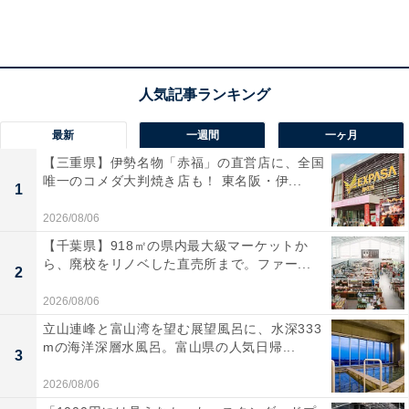
長方形タイプのフレンチトーストです
フレンチトースト用に作られたという食パンをぜいたく
最新
一週間
一ヶ月
に厚切りしたフォルムは、どこか有名ホテルのフレンチ
【三重県】伊勢名物「赤福」の直営店に、全国
トーストを思い起こさせます。
唯一のコメダ大判焼き店も！ 東名阪・伊...
1
2026/08/06
【千葉県】918㎡の県内最大級マーケットか
ら、廃校をリノベした直売所まで。ファー...
2
2026/08/06
立山連峰と富山湾を望む展望風呂に、水深333
mの海洋深層水風呂。富山県の人気日帰...
3
2026/08/06