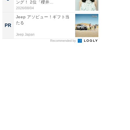
ング！ 2位「櫻井...
演技連発
の...
2026/08/04
2026/08/0
Jeep アソビュー！ギフト当
上質な眠
たる
座で体感
PR
PR
Jeep Japan
ReFa GIN
Recommended by