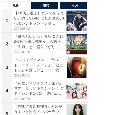
最新
一週間
一ヶ月
【40代が選ぶ】ダンスがうま
【40代
いと思うSTARTO社所属の30
いと思う
1
1
代タレントランキング...
代タレン
2026/08/02
2026/08/0
『映画ちいかわ』興行収入10
なぜK-
0億円到達は確実か。今後の
は「1位
2
2
「失速」と「盛り上がり」
のか？ 
が...
2026/07/28
2026/07/3
『スパイダーマン：ブラン
『スパ
ド・ニュー・デイ』が「史上
ド・ニ
3
3
もっとも優しいヒーロー映
もっと
画」に...
画」に..
2026/08/01
2026/08/0
『純愛ディソナンス』第7話
最終回
世界一美しいキスシーン！ 世
ドラマ」
4
4
界トレンド1位に「逆にエ...
VANT』
2022/08/26
2026/07/3
「FRUITS ZIPPER」の歌が
ワケあ
うまいと思うメンバーランキ
マ『フ
5
5