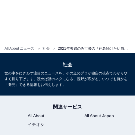
All About ニュース
社会
2021年夫婦のみ世帯の「住み続けたい自治体」ランキング！ 3位「葉山町」 2位「浦安市」、1位は？
社会
世の中をにぎわず注目のニュースを、その道のプロが独自の視点でわかりや
すく掘り下げます。読めば話のネタになる、視野が広がる、いつでも何かを
「発見」できる情報をお伝えします。
関連サービス
All About
All About Japan
イチオシ