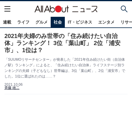
連載
ライフ
グルメ
社会
IT・ビジネス
エンタメ
リサ
2021年夫婦のみ世帯の「住み続けたい自治
体」ランキング！ 3位「葉山町」 2位「浦安
市」、1位は？
「SUUMOリサーチセンター」が発表した「2021年住み続けたい街（自治体
／駅）ランキング」によると、「住み続けたい自治体」ライフステージ別ラ
ンキングの夫婦（子どもなし）世帯編は、3位「葉山町」、2位「浦安市」で
した。1位に選ばれたのは……？
2021.10.06
斉藤 雄二