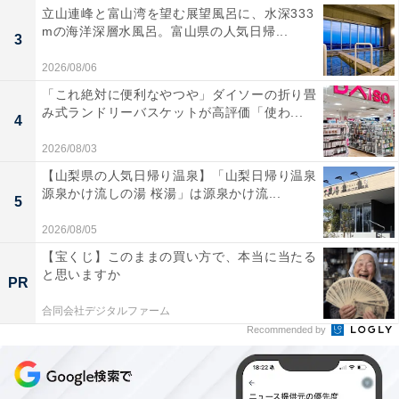
立山連峰と富山湾を望む展望風呂に、水深333
mの海洋深層水風呂。富山県の人気日帰...
3
2026/08/06
「これ絶対に便利なやつや」ダイソーの折り畳
み式ランドリーバスケットが高評価「使わ...
4
2026/08/03
【山梨県の人気日帰り温泉】「山梨日帰り温泉
源泉かけ流しの湯 桜湯」は源泉かけ流...
5
2026/08/05
【宝くじ】このままの買い方で、本当に当たる
と思いますか
PR
合同会社デジタルファーム
Recommended by