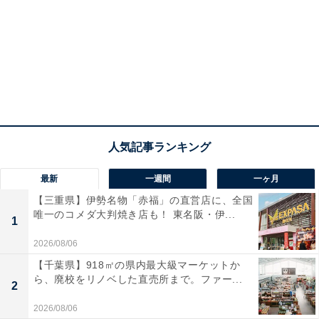
最新
一週間
一ヶ月
【三重県】伊勢名物「赤福」の直営店に、全国
唯一のコメダ大判焼き店も！ 東名阪・伊...
1
2026/08/06
【千葉県】918㎡の県内最大級マーケットか
ら、廃校をリノベした直売所まで。ファー...
2
2026/08/06