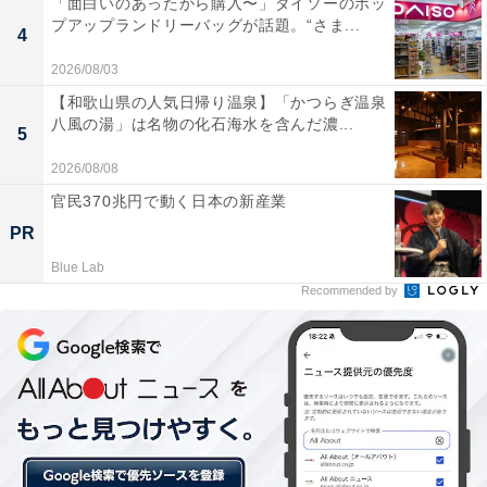
「面白いのあったから購入〜」ダイソーのポッ
プアップランドリーバッグが話題。“さま...
「飲食チェーン店」満足度ランキング！ 3位「モスバー
4
ガー」、同率1位は前年度8位からランクアップの？
2026/08/03
・
【和歌山県の人気日帰り温泉】「かつらぎ温泉
ほっともっと「かつフェア」開催！ 「ロースかつ丼」を
八風の湯」は名物の化石海水を含んだ濃...
5
含む人気商品が100円引きの特別価格に
2026/08/08
官民370兆円で動く日本の新産業
【関連リンク】
PR
・
プレスリリース
Blue Lab
Recommended by