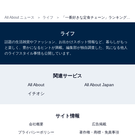
All About ニュース
ライフ
「一番好きな定食チェーン」ランキング！ 2位「大戸屋ごはん処」、1位は……？
ライフ
話題の生活雑貨やファッション、お出かけスポット情報など、暮らしがもっ
と楽しく、豊かになるヒントが満載。編集部が独自調査した、気になる他人
のライフスタイル事情も公開しています。
関連サービス
All About
All About Japan
イチオシ
サイト情報
会社概要
広告掲載
プライバシーポリシー
著作権・商標・免責事項