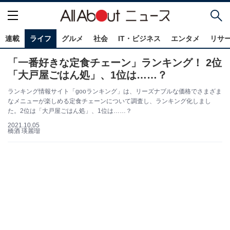
連載
ライフ
グルメ
社会
IT・ビジネス
エンタメ
リサ
「一番好きな定食チェーン」ランキング！ 2位
「大戸屋ごはん処」、1位は……？
ランキング情報サイト「gooランキング」は、リーズナブルな価格でさまざま
なメニューが楽しめる定食チェーンについて調査し、ランキング化しまし
た。2位は「大戸屋ごはん処」、1位は……？
2021.10.05
橋酒 瑛麗瑠