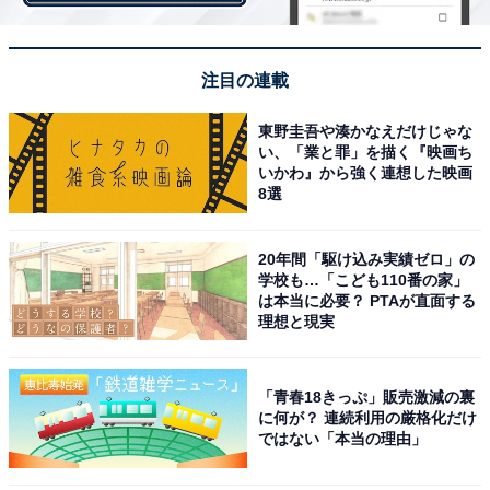
注目の連載
東野圭吾や湊かなえだけじゃな
い、「業と罪」を描く『映画ち
いかわ』から強く連想した映画
8選
1
2
20年間「駆け込み実績ゼロ」の
学校も…「こども110番の家」
は本当に必要？ PTAが直面する
理想と現実
「青春18きっぷ」販売激減の裏
に何が？ 連続利用の厳格化だけ
ではない「本当の理由」