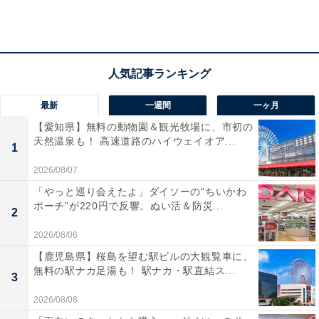
＞3位までの全ランキング結果を見る
最新
一週間
一ヶ月
【おすすめ記事】
【愛知県】無料の動物園＆観光牧場に、市初の
・
天然温泉も！ 高速道路のハイウェイオア...
1
「一番好きなファミレス」ランキング！ 2位「ガス
2026/08/07
ト」、1位は圧倒的なコスパを誇る……？
「やっと巡り会えたよ」ダイソーの“ちいかわ
・
ポーチ”が220円で反響。ぬい活＆防災...
2
「全国区だと思っていたご当地チェーン店」ランキン
2026/08/06
グ！ 2位「みよしの」、1位は？
【鹿児島県】桜島を望む駅ビルの大観覧車に、
・
無料の駅ナカ足湯も！ 駅ナカ・駅直結ス...
崎陽軒のシウマイが食べ放題！ 崎陽軒本店「アリババ」
3
のランチバイキングが新スタイルに
2026/08/08
・