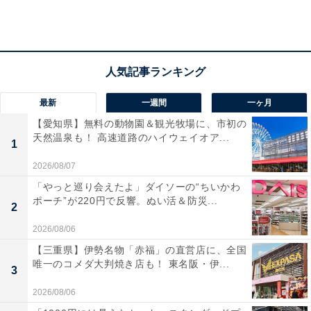
ね。また一品料理が多いため、自分好みの自由な組み合
わせのイタリア料理が実現します。
最新
一週間
一ヶ月
＞3位までの全ランキング結果を見る
【愛知県】無料の動物園＆観光牧場に、市初の
天然温泉も！ 高速道路のハイウェイオア...
1
2026/08/07
「やっと巡り会えたよ」ダイソーの“ちいかわ
ポーチ”が220円で反響。ぬい活＆防災...
2
【おすすめ記事】
・
2026/08/06
すかいらーくブランド利用率ランキング！ 3位「ジョナ
【三重県】伊勢名物「赤福」の直営店に、全国
唯一のコメダ大判焼き店も！ 東名阪・伊...
サン」、2位「バーミヤン」、1位は？
3
・
2026/08/06
チーズ好きなら異議あり!? サイゼリアの人気メニューラ