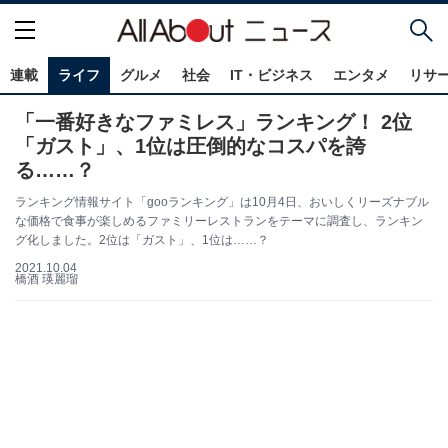
連載
ライフ
グルメ
社会
IT・ビジネス
エンタメ
リサ
「一番好きなファミレス」ランキング！ 2位
「ガスト」、1位は圧倒的なコスパを誇
る……？
ランキング情報サイト「gooランキング」は10月4日、おいしくリーズナブル
な価格で食事が楽しめるファミリーレストランをテーマに調査し、ランキン
グ化しました。2位は「ガスト」、1位は……？
2021.10.04
橋酒 瑛麗瑠