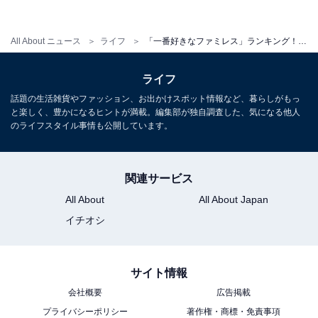
All About ニュース
ライフ
「一番好きなファミレス」ランキング！ 2位「ガスト」、1位は圧倒的なコスパを誇る……？
ライフ
話題の生活雑貨やファッション、お出かけスポット情報など、暮らしがもっ
と楽しく、豊かになるヒントが満載。編集部が独自調査した、気になる他人
のライフスタイル事情も公開しています。
関連サービス
All About
All About Japan
イチオシ
サイト情報
会社概要
広告掲載
プライバシーポリシー
著作権・商標・免責事項