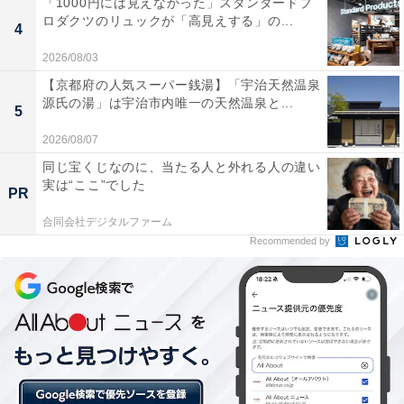
「1000円には見えなかった」スタンダードプ
ンキングTOP3はチーズの量ひかえめ
ロダクツのリュックが「高見えする」の...
4
・
2026/08/03
「飲食チェーン店」満足度ランキング！ 3位「モスバー
【京都府の人気スーパー銭湯】「宇治天然温泉
ガー」、同率1位は前年度8位からランクアップの？
源氏の湯」は宇治市内唯一の天然温泉と...
5
・
2026/08/07
「イタリア直送でこの値段はお得！」好きなサイゼリヤ
同じ宝くじなのに、当たる人と外れる人の違い
のデザートランキング 2位「イタリアンプリン」を抑え1
実は“ここ”でした
PR
位に輝いたのは…？
合同会社デジタルファーム
Recommended by
【関連リンク】
・
プレスリリース