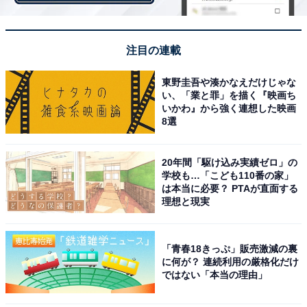
注目の連載
東野圭吾や湊かなえだけじゃな
い、「業と罪」を描く『映画ち
いかわ』から強く連想した映画
8選
20年間「駆け込み実績ゼロ」の
学校も…「こども110番の家」
1
2
は本当に必要？ PTAが直面する
理想と現実
「青春18きっぷ」販売激減の裏
に何が？ 連続利用の厳格化だけ
ではない「本当の理由」